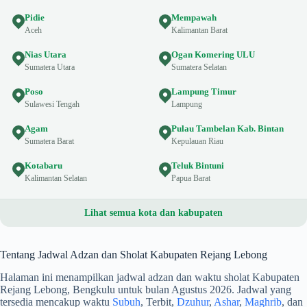
Pidie
Mempawah
Aceh
Kalimantan Barat
Nias Utara
Ogan Komering ULU
Sumatera Utara
Sumatera Selatan
Poso
Lampung Timur
Sulawesi Tengah
Lampung
Agam
Pulau Tambelan Kab. Bintan
Sumatera Barat
Kepulauan Riau
Kotabaru
Teluk Bintuni
Kalimantan Selatan
Papua Barat
Lihat semua kota dan kabupaten
Tentang Jadwal Adzan dan Sholat Kabupaten Rejang Lebong
Halaman ini menampilkan jadwal adzan dan waktu sholat Kabupaten
Rejang Lebong, Bengkulu untuk bulan Agustus 2026. Jadwal yang
tersedia mencakup waktu
Subuh
, Terbit,
Dzuhur
,
Ashar
,
Maghrib
, dan