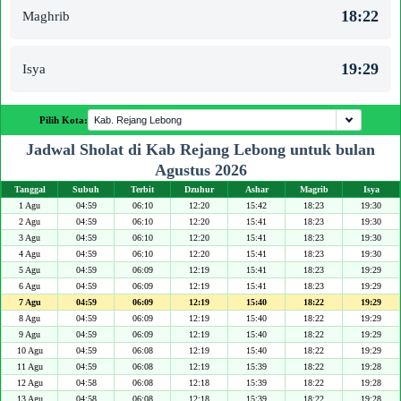
18:22
Maghrib
19:29
Isya
Pilih Kota:
Jadwal Sholat di Kab Rejang Lebong untuk bulan
Agustus 2026
Tanggal
Subuh
Terbit
Dzuhur
Ashar
Magrib
Isya
1 Agu
04:59
06:10
12:20
15:42
18:23
19:30
2 Agu
04:59
06:10
12:20
15:41
18:23
19:30
3 Agu
04:59
06:10
12:20
15:41
18:23
19:30
4 Agu
04:59
06:10
12:20
15:41
18:23
19:30
5 Agu
04:59
06:09
12:19
15:41
18:23
19:29
6 Agu
04:59
06:09
12:19
15:41
18:23
19:29
7 Agu
04:59
06:09
12:19
15:40
18:22
19:29
8 Agu
04:59
06:09
12:19
15:40
18:22
19:29
9 Agu
04:59
06:09
12:19
15:40
18:22
19:29
10 Agu
04:59
06:08
12:19
15:40
18:22
19:29
11 Agu
04:59
06:08
12:19
15:39
18:22
19:28
12 Agu
04:58
06:08
12:18
15:39
18:22
19:28
13 Agu
04:58
06:08
12:18
15:39
18:22
19:28