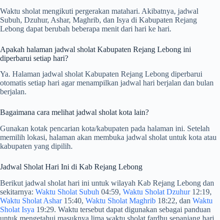
Waktu sholat mengikuti pergerakan matahari. Akibatnya, jadwal
Subuh, Dzuhur, Ashar, Maghrib, dan Isya di Kabupaten Rejang
Lebong dapat berubah beberapa menit dari hari ke hari.
Apakah halaman jadwal sholat Kabupaten Rejang Lebong ini
diperbarui setiap hari?
Ya. Halaman jadwal sholat Kabupaten Rejang Lebong diperbarui
otomatis setiap hari agar menampilkan jadwal hari berjalan dan bulan
berjalan.
Bagaimana cara melihat jadwal sholat kota lain?
Gunakan kotak pencarian kota/kabupaten pada halaman ini. Setelah
memilih lokasi, halaman akan membuka jadwal sholat untuk kota atau
kabupaten yang dipilih.
Jadwal Sholat Hari Ini di Kab Rejang Lebong
Berikut jadwal sholat hari ini untuk wilayah Kab Rejang Lebong dan
sekitarnya:
Waktu Sholat Subuh
04:59,
Waktu Sholat Dzuhur
12:19,
Waktu Sholat Ashar
15:40,
Waktu Sholat Maghrib
18:22, dan
Waktu
Sholat Isya
19:29. Waktu tersebut dapat digunakan sebagai panduan
untuk mengetahui masuknya lima waktu sholat fardhu sepanjang hari.