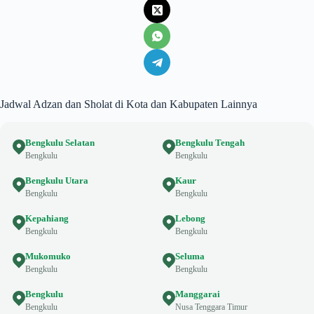
Jadwal Adzan dan Sholat di Kota dan Kabupaten Lainnya
Bengkulu Selatan
Bengkulu Tengah
Bengkulu
Bengkulu
Bengkulu Utara
Kaur
Bengkulu
Bengkulu
Kepahiang
Lebong
Bengkulu
Bengkulu
Mukomuko
Seluma
Bengkulu
Bengkulu
Bengkulu
Manggarai
Bengkulu
Nusa Tenggara Timur