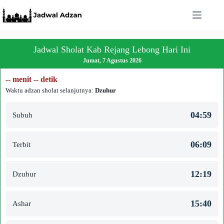
Skip
to
content
Jadwal Sholat Kab Rejang Lebong Hari Ini
Jumat, 7 Agustus 2026
-- menit -- detik
Waktu adzan sholat selanjutnya:
Dzuhur
04:59
Subuh
06:09
Terbit
12:19
Dzuhur
15:40
Ashar