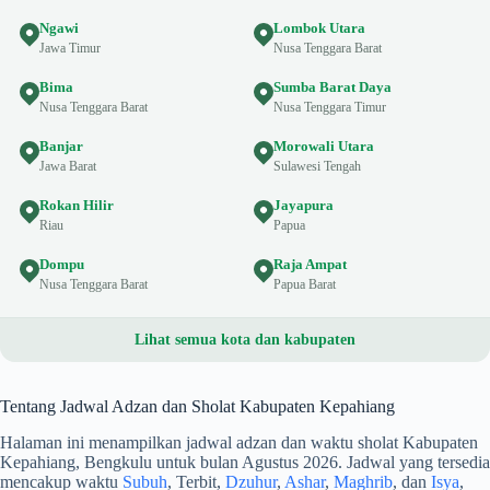
Ngawi
Lombok Utara
Jawa Timur
Nusa Tenggara Barat
Bima
Sumba Barat Daya
Nusa Tenggara Barat
Nusa Tenggara Timur
Banjar
Morowali Utara
Jawa Barat
Sulawesi Tengah
Rokan Hilir
Jayapura
Riau
Papua
Dompu
Raja Ampat
Nusa Tenggara Barat
Papua Barat
Lihat semua kota dan kabupaten
Tentang Jadwal Adzan dan Sholat Kabupaten Kepahiang
Halaman ini menampilkan jadwal adzan dan waktu sholat Kabupaten
Kepahiang, Bengkulu untuk bulan Agustus 2026. Jadwal yang tersedia
mencakup waktu
Subuh
, Terbit,
Dzuhur
,
Ashar
,
Maghrib
, dan
Isya
,