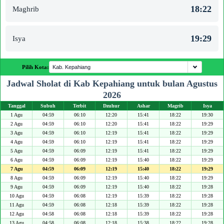
18:22
Maghrib
19:29
Isya
Pilih Kota:
Jadwal Sholat di Kab Kepahiang untuk bulan Agustus
2026
Tanggal
Subuh
Terbit
Dzuhur
Ashar
Magrib
Isya
1 Agu
04:59
06:10
12:20
15:41
18:22
19:30
2 Agu
04:59
06:10
12:20
15:41
18:22
19:29
3 Agu
04:59
06:10
12:19
15:41
18:22
19:29
4 Agu
04:59
06:10
12:19
15:41
18:22
19:29
5 Agu
04:59
06:09
12:19
15:41
18:22
19:29
6 Agu
04:59
06:09
12:19
15:40
18:22
19:29
7 Agu
04:59
06:09
12:19
15:40
18:22
19:29
8 Agu
04:59
06:09
12:19
15:40
18:22
19:29
9 Agu
04:59
06:09
12:19
15:40
18:22
19:28
10 Agu
04:59
06:08
12:19
15:39
18:22
19:28
11 Agu
04:59
06:08
12:18
15:39
18:22
19:28
12 Agu
04:58
06:08
12:18
15:39
18:22
19:28
13 Agu
04:58
06:08
12:18
15:38
18:22
19:28