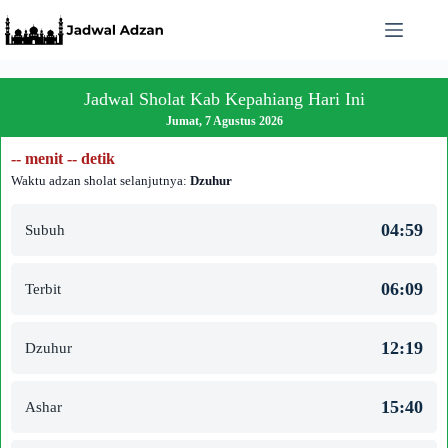
Skip
to
content
Jadwal Sholat Kab Kepahiang Hari Ini
Jumat, 7 Agustus 2026
-- menit -- detik
Waktu adzan sholat selanjutnya:
Dzuhur
04:59
Subuh
06:09
Terbit
12:19
Dzuhur
15:40
Ashar