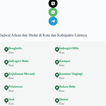
Jadwal Adzan dan Sholat di Kota dan Kabupaten Lainnya
Bengkalis
Indragiri Hilir
Riau
Riau
Indragiri Hulu
Kampar
Riau
Riau
Kepulauan Meranti
Kuantan Singingi
Riau
Riau
Pelalawan
Rokan Hulu
Riau
Riau
Siak
Dumai
Riau
Riau