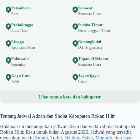
Pekanbaru
Samosir
Riau
Sumatera Utara
Probolinggo
Sumba Timur
Jawa Timur
Nusa Tenggara Timur
Lingga
Gunungkidul
Kepulauan Riau
D.I. Yogyakarta
Pahuwato
Tapanuli Selatan
Gorontalo
Sumatera Utara
Gayo Lues
Jayawijaya
Aceh
Papua
Lihat semua kota dan kabupaten
Tentang Jadwal Adzan dan Sholat Kabupaten Rokan Hilir
Halaman ini menampilkan jadwal adzan dan waktu sholat Kabupaten
Rokan Hilir, Riau untuk bulan Agustus 2026. Jadwal yang tersedia
mencakup waktu
Subuh
, Terbit,
Dzuhur
,
Ashar
,
Maghrib
, dan
Isya
,