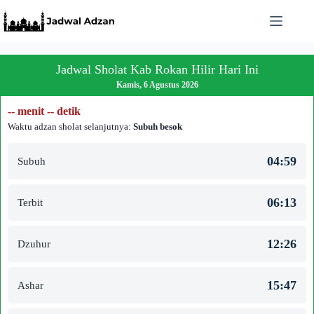
Skip
to
content
Jadwal Sholat Kab Rokan Hilir Hari Ini
Kamis, 6 Agustus 2026
-- menit -- detik
Waktu adzan sholat selanjutnya:
Subuh besok
04:59
Subuh
06:13
Terbit
12:26
Dzuhur
15:47
Ashar