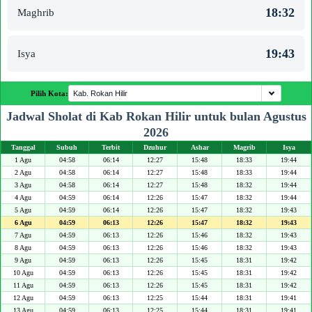
18:32
Maghrib
19:43
Isya
Pilih Kota:
Jadwal Sholat di Kab Rokan Hilir untuk bulan Agustus
2026
Tanggal
Subuh
Terbit
Dzuhur
Ashar
Magrib
Isya
1 Agu
04:58
06:14
12:27
15:48
18:33
19:44
2 Agu
04:58
06:14
12:27
15:48
18:33
19:44
3 Agu
04:58
06:14
12:27
15:48
18:32
19:44
4 Agu
04:59
06:14
12:26
15:47
18:32
19:44
5 Agu
04:59
06:14
12:26
15:47
18:32
19:43
6 Agu
04:59
06:13
12:26
15:47
18:32
19:43
7 Agu
04:59
06:13
12:26
15:46
18:32
19:43
8 Agu
04:59
06:13
12:26
15:46
18:32
19:43
9 Agu
04:59
06:13
12:26
15:45
18:31
19:42
10 Agu
04:59
06:13
12:26
15:45
18:31
19:42
11 Agu
04:59
06:13
12:26
15:45
18:31
19:42
12 Agu
04:59
06:13
12:25
15:44
18:31
19:41
13 Agu
04:59
06:13
12:25
15:44
18:31
19:41