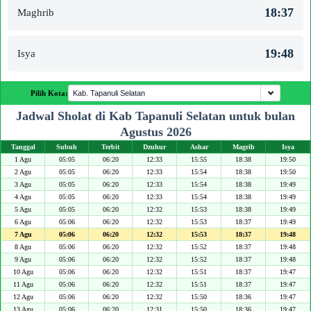
18:37
Maghrib
19:48
Isya
Pilih Kota:
Jadwal Sholat di Kab Tapanuli Selatan untuk bulan
Agustus 2026
Tanggal
Subuh
Terbit
Dzuhur
Ashar
Magrib
Isya
1 Agu
05:05
06:20
12:33
15:55
18:38
19:50
2 Agu
05:05
06:20
12:33
15:54
18:38
19:50
3 Agu
05:05
06:20
12:33
15:54
18:38
19:49
4 Agu
05:05
06:20
12:33
15:54
18:38
19:49
5 Agu
05:05
06:20
12:32
15:53
18:38
19:49
6 Agu
05:06
06:20
12:32
15:53
18:37
19:49
7 Agu
05:06
06:20
12:32
15:53
18:37
19:48
8 Agu
05:06
06:20
12:32
15:52
18:37
19:48
9 Agu
05:06
06:20
12:32
15:52
18:37
19:48
10 Agu
05:06
06:20
12:32
15:51
18:37
19:47
11 Agu
05:06
06:20
12:32
15:51
18:37
19:47
12 Agu
05:06
06:20
12:32
15:50
18:36
19:47
13 Agu
05:06
06:20
12:31
15:50
18:36
19:47