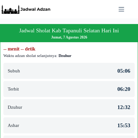
Skip
to
content
Jadwal Sholat Kab Tapanuli Selatan Hari Ini
Jumat, 7 Agustus 2026
-- menit -- detik
Waktu adzan sholat selanjutnya:
Dzuhur
05:06
Subuh
06:20
Terbit
12:32
Dzuhur
15:53
Ashar