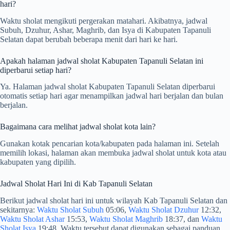
hari?
Waktu sholat mengikuti pergerakan matahari. Akibatnya, jadwal
Subuh, Dzuhur, Ashar, Maghrib, dan Isya di Kabupaten Tapanuli
Selatan dapat berubah beberapa menit dari hari ke hari.
Apakah halaman jadwal sholat Kabupaten Tapanuli Selatan ini
diperbarui setiap hari?
Ya. Halaman jadwal sholat Kabupaten Tapanuli Selatan diperbarui
otomatis setiap hari agar menampilkan jadwal hari berjalan dan bulan
berjalan.
Bagaimana cara melihat jadwal sholat kota lain?
Gunakan kotak pencarian kota/kabupaten pada halaman ini. Setelah
memilih lokasi, halaman akan membuka jadwal sholat untuk kota atau
kabupaten yang dipilih.
Jadwal Sholat Hari Ini di Kab Tapanuli Selatan
Berikut jadwal sholat hari ini untuk wilayah Kab Tapanuli Selatan dan
sekitarnya:
Waktu Sholat Subuh
05:06,
Waktu Sholat Dzuhur
12:32,
Waktu Sholat Ashar
15:53,
Waktu Sholat Maghrib
18:37, dan
Waktu
Sholat Isya
19:48. Waktu tersebut dapat digunakan sebagai panduan