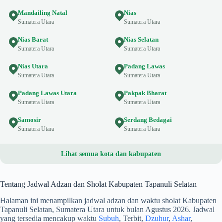
Mandailing Natal
Nias
Sumatera Utara
Sumatera Utara
Nias Barat
Nias Selatan
Sumatera Utara
Sumatera Utara
Nias Utara
Padang Lawas
Sumatera Utara
Sumatera Utara
Padang Lawas Utara
Pakpak Bharat
Sumatera Utara
Sumatera Utara
Samosir
Serdang Bedagai
Sumatera Utara
Sumatera Utara
Lihat semua kota dan kabupaten
Tentang Jadwal Adzan dan Sholat Kabupaten Tapanuli Selatan
Halaman ini menampilkan jadwal adzan dan waktu sholat Kabupaten
Tapanuli Selatan, Sumatera Utara untuk bulan Agustus 2026. Jadwal
yang tersedia mencakup waktu
Subuh
, Terbit,
Dzuhur
,
Ashar
,