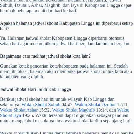
Subuh, Dzuhur, Ashar, Maghrib, dan Isya di Kabupaten Lingga dapat
berubah beberapa menit dari hari ke hari.
Apakah halaman jadwal sholat Kabupaten Lingga ini diperbarui setiap
hari?
Ya. Halaman jadwal sholat Kabupaten Lingga diperbarui otomatis
setiap hari agar menampilkan jadwal hari berjalan dan bulan berjalan.
Bagaimana cara melihat jadwal sholat kota lain?
Gunakan kotak pencarian kota/kabupaten pada halaman ini. Setelah
memilih lokasi, halaman akan membuka jadwal sholat untuk kota atau
kabupaten yang dipilih.
Jadwal Sholat Hari Ini di Kab Lingga
Berikut jadwal sholat hari ini untuk wilayah Kab Lingga dan
sekitarnya:
Waktu Sholat Subuh
04:47,
Waktu Sholat Dzuhur
12:11,
Waktu Sholat Ashar
15:32,
Waktu Sholat Maghrib
18:14, dan
Waktu
Sholat Isya
19:25. Waktu tersebut dapat digunakan sebagai panduan
untuk mengetahui masuknya lima waktu sholat fardhu sepanjang hari.
Waktu sholat di Kab Lingga dapat berubah beberapa menit dari hari ke