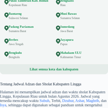
Pulau Tambelan Kab. Bintan
Bengkalis
Kepulauan Riau
Riau
Bantaeng
Musi Rawas
Sulawesi Selatan
Sumatera Selatan
Padang Pariaman
Sumedang
Sumatera Barat
Jawa Barat
Brebes
Jayapura
Jawa Tengah
Papua
Bengkulu
Mahakam ULU
Bengkulu
Kalimantan Timur
Lihat semua kota dan kabupaten
Tentang Jadwal Adzan dan Sholat Kabupaten Lingga
Halaman ini menampilkan jadwal adzan dan waktu sholat Kabupaten
Lingga, Kepulauan Riau untuk bulan Agustus 2026. Jadwal yang
tersedia mencakup waktu
Subuh
, Terbit,
Dzuhur
,
Ashar
,
Maghrib
, dan
Isya
, sehingga dapat digunakan sebagai panduan untuk mengetahui