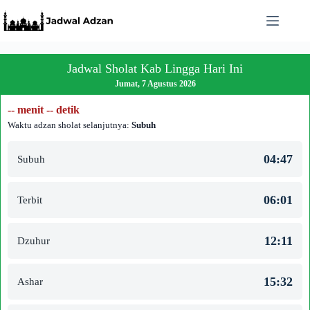
Skip
to
content
Jadwal Sholat Kab Lingga Hari Ini
Jumat, 7 Agustus 2026
-- menit -- detik
Waktu adzan sholat selanjutnya:
Subuh
04:47
Subuh
06:01
Terbit
12:11
Dzuhur
15:32
Ashar