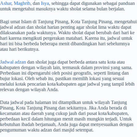
Ashar
,
Maghrib
, dan
Isya
, sehingga dapat digunakan sebagai panduan
untuk mengetahui masuknya waktu sholat selama bulan berjalan.
Bagi umat Islam di Tanjung Pinang, Kota Tanjung Pinang, mengetahui
jadwal adzan dan sholat harian penting agar sholat lima waktu dapat
dilaksanakan pada waktunya. Waktu sholat dapat berubah dari hari ke
hari karena mengikuti pergerakan matahari. Karena itu, jadwal untuk
hari ini bisa berbeda beberapa menit dibandingkan hari sebelumnya
atau hari berikutnya.
Jadwal adzan
dan sholat juga dapat berbeda antara satu kota atau
kabupaten dengan wilayah lain, termasuk dalam provinsi yang sama.
Perbedaan ini dipengaruhi oleh posisi geografis, seperti lintang dan
bujur lokasi. Oleh sebab itu, pastikan memilih lokasi yang sesuai
melalui kotak pencarian kota/kabupaten agar jadwal yang tampil lebih
relevan dengan wilayah Anda.
Data jadwal pada halaman ini ditampilkan untuk wilayah Tanjung
Pinang, Kota Tanjung Pinang dan sekitarnya. Jika Anda berada di
kecamatan atau daerah yang cukup jauh dari pusat kota/kabupaten,
perbedaan kecil dalam hitungan menit masih mungkin terjadi. Untuk
kebutuhan ibadah berjamaah, Anda juga dapat menyesuaikan dengan
pengumuman waktu adzan dari masjid setempat.