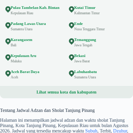
Pulau Tambelan Kab. Bintan
Kutai Timur
Kepulauan Riau
Kalimantan Timur
Padang Lawas Utara
Ende
Sumatera Utara
Nusa Tenggara Timur
Karangasem
Temanggung
Bali
Jawa Tengah
Kepulauan Aru
Bekasi
Maluku
Jawa Barat
Aceh Barat Daya
Labuhanbatu
Aceh
Sumatera Utara
Lihat semua kota dan kabupaten
Tentang Jadwal Adzan dan Sholat Tanjung Pinang
Halaman ini menampilkan jadwal adzan dan waktu sholat Tanjung
Pinang, Kota Tanjung Pinang, Kepulauan Riau untuk bulan Agustus
2026. Jadwal yang tersedia mencakup waktu
Subuh
, Terbit,
Dzuhur
,