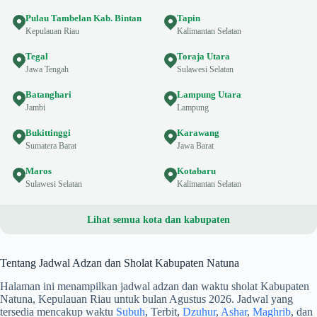
Pulau Tambelan Kab. Bintan
Tapin
Kepulauan Riau
Kalimantan Selatan
Tegal
Toraja Utara
Jawa Tengah
Sulawesi Selatan
Batanghari
Lampung Utara
Jambi
Lampung
Bukittinggi
Karawang
Sumatera Barat
Jawa Barat
Maros
Kotabaru
Sulawesi Selatan
Kalimantan Selatan
Lihat semua kota dan kabupaten
Tentang Jadwal Adzan dan Sholat Kabupaten Natuna
Halaman ini menampilkan jadwal adzan dan waktu sholat Kabupaten
Natuna, Kepulauan Riau untuk bulan Agustus 2026. Jadwal yang
tersedia mencakup waktu
Subuh
, Terbit,
Dzuhur
,
Ashar
,
Maghrib
, dan