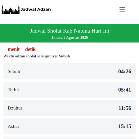
Skip
to
content
Jadwal Sholat Kab Natuna Hari Ini
Jumat, 7 Agustus 2026
-- menit -- detik
Waktu adzan sholat selanjutnya:
Subuh
04:26
Subuh
05:41
Terbit
11:56
Dzuhur
15:15
Ashar