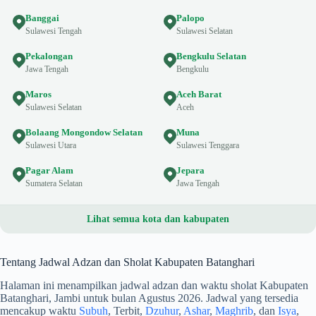
Banggai
Palopo
Sulawesi Tengah
Sulawesi Selatan
Pekalongan
Bengkulu Selatan
Jawa Tengah
Bengkulu
Maros
Aceh Barat
Sulawesi Selatan
Aceh
Bolaang Mongondow Selatan
Muna
Sulawesi Utara
Sulawesi Tenggara
Pagar Alam
Jepara
Sumatera Selatan
Jawa Tengah
Lihat semua kota dan kabupaten
Tentang Jadwal Adzan dan Sholat Kabupaten Batanghari
Halaman ini menampilkan jadwal adzan dan waktu sholat Kabupaten
Batanghari, Jambi untuk bulan Agustus 2026. Jadwal yang tersedia
mencakup waktu
Subuh
, Terbit,
Dzuhur
,
Ashar
,
Maghrib
, dan
Isya
,