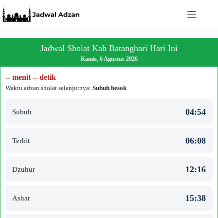
Skip
to
content
Jadwal Sholat Kab Batanghari Hari Ini
Kamis, 6 Agustus 2026
-- menit -- detik
Waktu adzan sholat selanjutnya:
Subuh besok
04:54
Subuh
06:08
Terbit
12:16
Dzuhur
15:38
Ashar