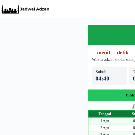
Skip
to
content
-- menit -- detik
Waktu adzan sholat selan
Subuh
T
04:40
Pilih
J
Tanggal
S
1 Agu
0
2 Agu
0
3 Agu
0