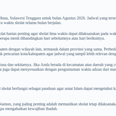
Muna, Sulawesi Tenggara untuk bulan Agustus 2026. Jadwal yang ter
 waktu sholat selama bulan berjalan.
t harian penting agar sholat lima waktu dapat dilaksanakan pada wakt
eberapa menit dibandingkan hari sebelumnya atau hari berikutnya.
aten dengan wilayah lain, termasuk dalam provinsi yang sama. Perbedaan
otak pencarian kota/kabupaten agar jadwal yang tampil lebih relevan de
na dan sekitarnya. Jika Anda berada di kecamatan atau daerah yang cu
da juga dapat menyesuaikan dengan pengumuman waktu adzan dari masj
wal sholat berfungsi sebagai panduan agar umat Islam dapat mengetahu
mun, yang paling penting adalah memastikan sholat tetap dilaksanak
tanpa mengabaikan kewajiban ibadah.