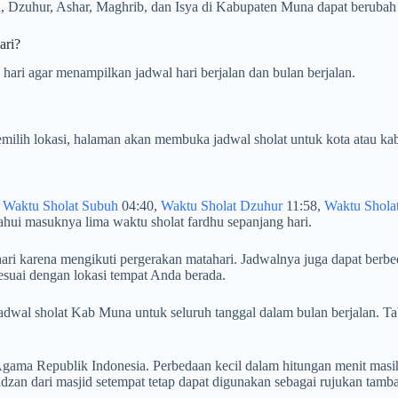
, Dzuhur, Ashar, Maghrib, dan Isya di Kabupaten Muna dapat berubah b
ari?
hari agar menampilkan jadwal hari berjalan dan bulan berjalan.
milih lokasi, halaman akan membuka jadwal sholat untuk kota atau kab
:
Waktu Sholat Subuh
04:40,
Waktu Sholat Dzuhur
11:58,
Waktu Shola
hui masuknya lima waktu sholat fardhu sepanjang hari.
ari karena mengikuti pergerakan matahari. Jadwalnya juga dapat berbe
esuai dengan lokasi tempat Anda berada.
an jadwal sholat Kab Muna untuk seluruh tanggal dalam bulan berjala
ama Republik Indonesia. Perbedaan kecil dalam hitungan menit masih
an dari masjid setempat tetap dapat digunakan sebagai rujukan tamb