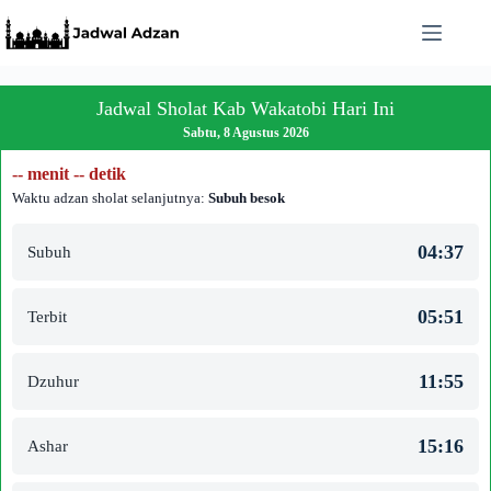
Skip
to
content
Jadwal Sholat Kab Wakatobi Hari Ini
Sabtu, 8 Agustus 2026
-- menit -- detik
Waktu adzan sholat selanjutnya:
Subuh besok
04:37
Subuh
05:51
Terbit
11:55
Dzuhur
15:16
Ashar