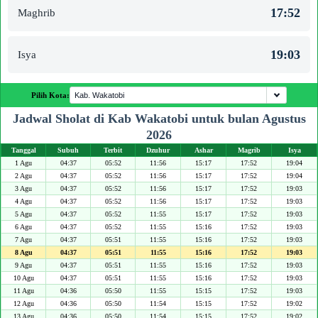
17:52
Maghrib
19:03
Isya
Pilih Kota:
Jadwal Sholat di Kab Wakatobi untuk bulan Agustus
2026
Tanggal
Subuh
Terbit
Dzuhur
Ashar
Magrib
Isya
1 Agu
04:37
05:52
11:56
15:17
17:52
19:04
2 Agu
04:37
05:52
11:56
15:17
17:52
19:04
3 Agu
04:37
05:52
11:56
15:17
17:52
19:03
4 Agu
04:37
05:52
11:56
15:17
17:52
19:03
5 Agu
04:37
05:52
11:55
15:17
17:52
19:03
6 Agu
04:37
05:52
11:55
15:16
17:52
19:03
7 Agu
04:37
05:51
11:55
15:16
17:52
19:03
8 Agu
04:37
05:51
11:55
15:16
17:52
19:03
9 Agu
04:37
05:51
11:55
15:16
17:52
19:03
10 Agu
04:37
05:51
11:55
15:16
17:52
19:03
11 Agu
04:36
05:50
11:55
15:15
17:52
19:03
12 Agu
04:36
05:50
11:54
15:15
17:52
19:02
13 Agu
04:36
05:50
11:54
15:15
17:52
19:02