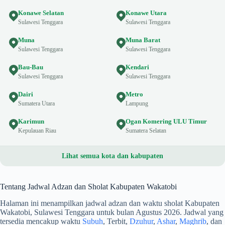
Konawe Selatan
Konawe Utara
Sulawesi Tenggara
Sulawesi Tenggara
Muna
Muna Barat
Sulawesi Tenggara
Sulawesi Tenggara
Bau-Bau
Kendari
Sulawesi Tenggara
Sulawesi Tenggara
Dairi
Metro
Sumatera Utara
Lampung
Karimun
Ogan Komering ULU Timur
Kepulauan Riau
Sumatera Selatan
Lihat semua kota dan kabupaten
Tentang Jadwal Adzan dan Sholat Kabupaten Wakatobi
Halaman ini menampilkan jadwal adzan dan waktu sholat Kabupaten
Wakatobi, Sulawesi Tenggara untuk bulan Agustus 2026. Jadwal yang
tersedia mencakup waktu
Subuh
, Terbit,
Dzuhur
,
Ashar
,
Maghrib
, dan