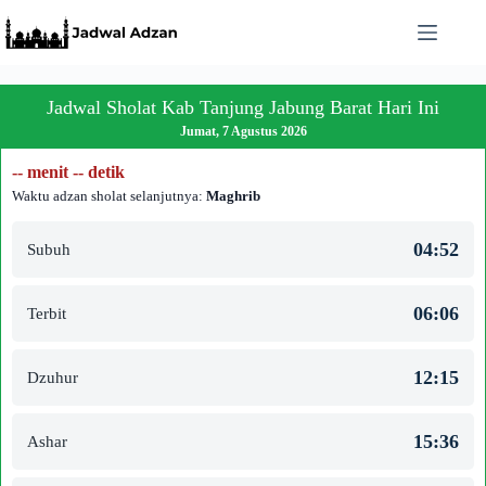
Skip
to
content
Jadwal Sholat Kab Tanjung Jabung Barat Hari Ini
Jumat, 7 Agustus 2026
-- menit -- detik
Waktu adzan sholat selanjutnya:
Maghrib
04:52
Subuh
06:06
Terbit
12:15
Dzuhur
15:36
Ashar