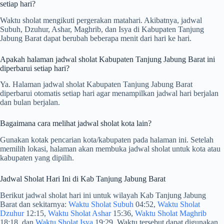
setiap hari?
Waktu sholat mengikuti pergerakan matahari. Akibatnya, jadwal
Subuh, Dzuhur, Ashar, Maghrib, dan Isya di Kabupaten Tanjung
Jabung Barat dapat berubah beberapa menit dari hari ke hari.
Apakah halaman jadwal sholat Kabupaten Tanjung Jabung Barat ini
diperbarui setiap hari?
Ya. Halaman jadwal sholat Kabupaten Tanjung Jabung Barat
diperbarui otomatis setiap hari agar menampilkan jadwal hari berjalan
dan bulan berjalan.
Bagaimana cara melihat jadwal sholat kota lain?
Gunakan kotak pencarian kota/kabupaten pada halaman ini. Setelah
memilih lokasi, halaman akan membuka jadwal sholat untuk kota atau
kabupaten yang dipilih.
Jadwal Sholat Hari Ini di Kab Tanjung Jabung Barat
Berikut jadwal sholat hari ini untuk wilayah Kab Tanjung Jabung
Barat dan sekitarnya:
Waktu Sholat Subuh
04:52,
Waktu Sholat
Dzuhur
12:15,
Waktu Sholat Ashar
15:36,
Waktu Sholat Maghrib
18:18, dan
Waktu Sholat Isya
19:29. Waktu tersebut dapat digunakan