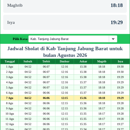
18:18
Maghrib
19:29
Isya
Pilih Kota:
Jadwal Sholat di Kab Tanjung Jabung Barat untuk
bulan Agustus 2026
Tanggal
Subuh
Terbit
Dzuhur
Ashar
Magrib
Isya
1 Agu
04:52
06:07
12:16
15:38
18:18
19:30
2 Agu
04:52
06:07
12:16
15:38
18:18
19:30
3 Agu
04:52
06:07
12:16
15:38
18:18
19:29
4 Agu
04:52
06:07
12:16
15:37
18:18
19:29
5 Agu
04:52
06:07
12:16
15:37
18:18
19:29
6 Agu
04:52
06:06
12:16
15:37
18:18
19:29
7 Agu
04:52
06:06
12:15
15:36
18:18
19:29
8 Agu
04:52
06:06
12:15
15:36
18:18
19:28
9 Agu
04:52
06:06
12:15
15:36
18:17
19:28
10 Agu
04:52
06:06
12:15
15:35
18:17
19:28
11 Agu
04:52
06:06
12:15
15:35
18:17
19:28
12 Agu
04:52
06:06
12:15
15:35
18:17
19:27
13 Agu
04:52
06:05
12:15
15:34
18:17
19:27