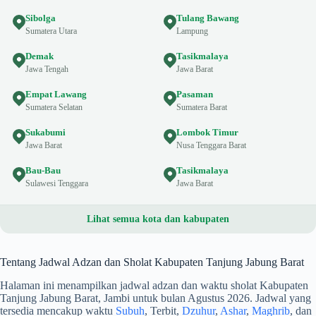
Sibolga
Tulang Bawang
Sumatera Utara
Lampung
Demak
Tasikmalaya
Jawa Tengah
Jawa Barat
Empat Lawang
Pasaman
Sumatera Selatan
Sumatera Barat
Sukabumi
Lombok Timur
Jawa Barat
Nusa Tenggara Barat
Bau-Bau
Tasikmalaya
Sulawesi Tenggara
Jawa Barat
Lihat semua kota dan kabupaten
Tentang Jadwal Adzan dan Sholat Kabupaten Tanjung Jabung Barat
Halaman ini menampilkan jadwal adzan dan waktu sholat Kabupaten
Tanjung Jabung Barat, Jambi untuk bulan Agustus 2026. Jadwal yang
tersedia mencakup waktu
Subuh
, Terbit,
Dzuhur
,
Ashar
,
Maghrib
, dan