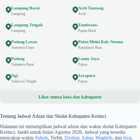
Lampung Barat
Aceh Tamiang
Lampung
Aceh
Lampung Tengah
Tambrauw
Lampung
Papua Barat
Padang Lawas
Pulau Midai Kab. Natuna
Sumatera Utara
Kepulauan Riau
Padang
Lanny Jaya
Sumatera Barat
Papua
Sigi
Jayapura
Sulawesi Tengah
Papua
Lihat semua kota dan kabupaten
Tentang Jadwal Adzan dan Sholat Kabupaten Kerinci
Halaman ini menampilkan jadwal adzan dan waktu sholat Kabupaten
Kerinci, Jambi untuk bulan Agustus 2026. Jadwal yang tersedia
mencakup waktu
Subuh
, Terbit,
Dzuhur
,
Ashar
,
Maghrib
, dan
Isya
,