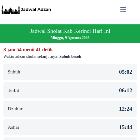
Skip
to
content
Jadwal Sholat Kab Kerinci Hari Ini
Minggu, 9 Agustus 2026
8 jam 54 menit 41 detik
Waktu adzan sholat selanjutnya:
Subuh besok
05:02
Subuh
06:12
Terbit
12:24
Dzuhur
15:44
Ashar