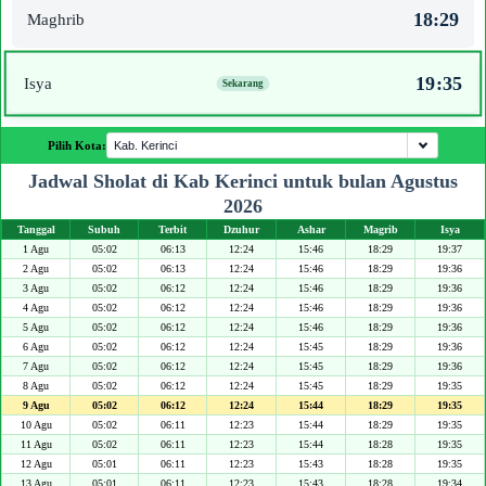
18:29
Maghrib
19:35
Isya
Pilih Kota:
Jadwal Sholat di Kab Kerinci untuk bulan Agustus
2026
Tanggal
Subuh
Terbit
Dzuhur
Ashar
Magrib
Isya
1 Agu
05:02
06:13
12:24
15:46
18:29
19:37
2 Agu
05:02
06:13
12:24
15:46
18:29
19:36
3 Agu
05:02
06:12
12:24
15:46
18:29
19:36
4 Agu
05:02
06:12
12:24
15:46
18:29
19:36
5 Agu
05:02
06:12
12:24
15:46
18:29
19:36
6 Agu
05:02
06:12
12:24
15:45
18:29
19:36
7 Agu
05:02
06:12
12:24
15:45
18:29
19:36
8 Agu
05:02
06:12
12:24
15:45
18:29
19:35
9 Agu
05:02
06:12
12:24
15:44
18:29
19:35
10 Agu
05:02
06:11
12:23
15:44
18:29
19:35
11 Agu
05:02
06:11
12:23
15:44
18:28
19:35
12 Agu
05:01
06:11
12:23
15:43
18:28
19:35
13 Agu
05:01
06:11
12:23
15:43
18:28
19:34