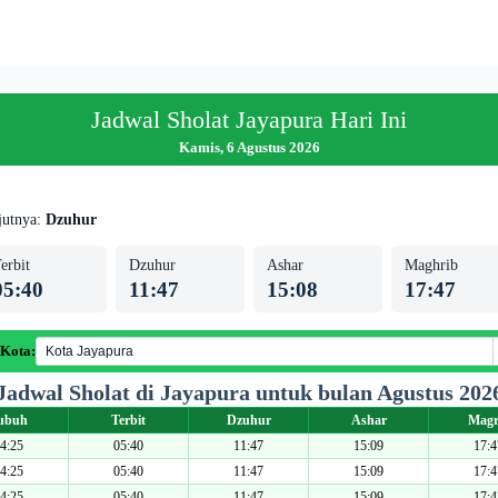
Jadwal Sholat Jayapura Hari Ini
Kamis, 6 Agustus 2026
jutnya:
Dzuhur
erbit
Dzuhur
Ashar
Maghrib
05:40
11:47
15:08
17:47
 Kota:
Jadwal Sholat di Jayapura untuk bulan Agustus 202
ubuh
Terbit
Dzuhur
Ashar
Magr
4:25
05:40
11:47
15:09
17:4
4:25
05:40
11:47
15:09
17:4
4:25
05:40
11:47
15:09
17:4