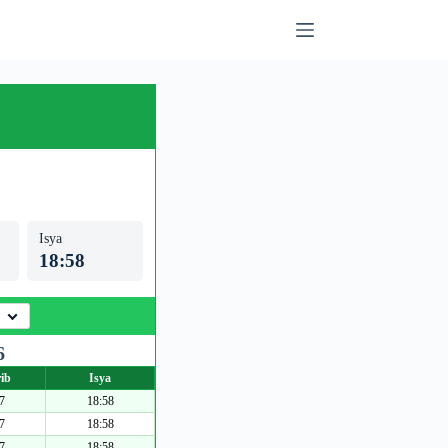
Isya
18:58
6
ib
Isya
7
18:58
7
18:58
7
18:58