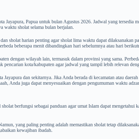
ota Jayapura, Papua untuk bulan Agustus 2026. Jadwal yang tersedia
 waktu sholat selama bulan berjalan.
an sholat harian penting agar sholat lima waktu dapat dilaksanakan pa
 berbeda beberapa menit dibandingkan hari sebelumnya atau hari berikut
aten dengan wilayah lain, termasuk dalam provinsi yang sama. Perbedaan
otak pencarian kota/kabupaten agar jadwal yang tampil lebih relevan de
a Jayapura dan sekitarnya. Jika Anda berada di kecamatan atau daerah
amaah, Anda juga dapat menyesuaikan dengan pengumuman waktu adzan 
wal sholat berfungsi sebagai panduan agar umat Islam dapat mengetahu
mun, yang paling penting adalah memastikan sholat tetap dilaksanak
ngabaikan kewajiban ibadah.