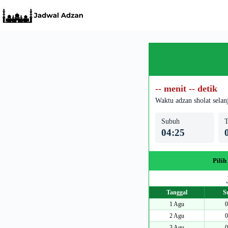
Skip
to
content
-- menit -- detik
Waktu adzan sholat selan
Subuh
T
04:25
Pilih
Tanggal
S
1 Agu
0
2 Agu
0
3 Agu
0