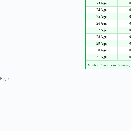
23 Agu
0
24 Agu
0
25 Agu
0
26 Agu
0
27 Agu
0
28 Agu
0
29 Agu
0
30 Agu
0
31 Agu
0
Sumber: Bimas Islam Kemenag
Bagikan