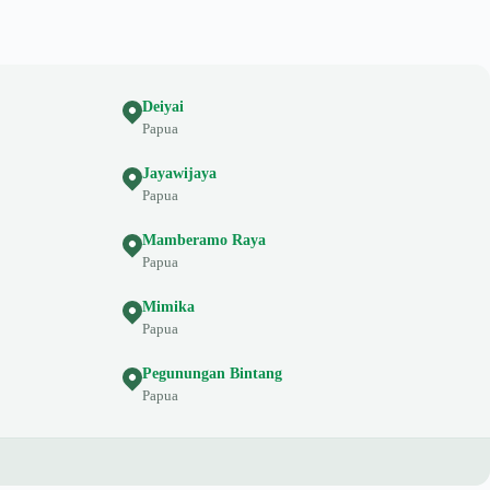
Deiyai
Papua
Jayawijaya
Papua
Mamberamo Raya
Papua
Mimika
Papua
Pegunungan Bintang
Papua