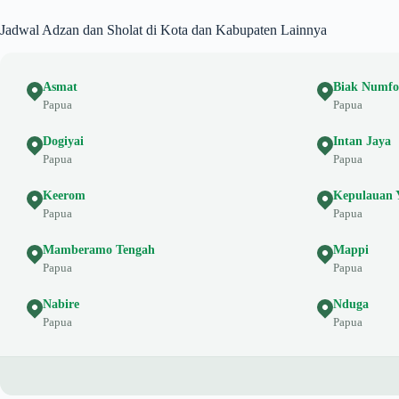
Jadwal Adzan dan Sholat di Kota dan Kabupaten Lainnya
Asmat
Biak Numfo
Papua
Papua
Dogiyai
Intan Jaya
Papua
Papua
Keerom
Kepulauan 
Papua
Papua
Mamberamo Tengah
Mappi
Papua
Papua
Nabire
Nduga
Papua
Papua