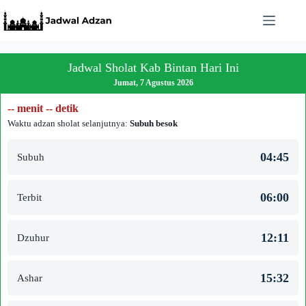
Skip
to
content
Jadwal Sholat Kab Bintan Hari Ini
Jumat, 7 Agustus 2026
-- menit -- detik
Waktu adzan sholat selanjutnya:
Subuh besok
04:45
Subuh
06:00
Terbit
12:11
Dzuhur
15:32
Ashar