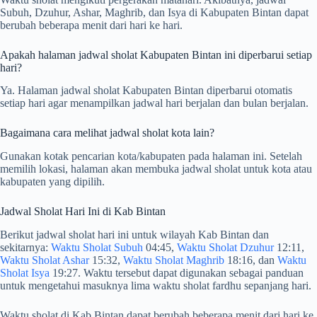
Subuh, Dzuhur, Ashar, Maghrib, dan Isya di Kabupaten Bintan dapat
berubah beberapa menit dari hari ke hari.
Apakah halaman jadwal sholat Kabupaten Bintan ini diperbarui setiap
hari?
Ya. Halaman jadwal sholat Kabupaten Bintan diperbarui otomatis
setiap hari agar menampilkan jadwal hari berjalan dan bulan berjalan.
Bagaimana cara melihat jadwal sholat kota lain?
Gunakan kotak pencarian kota/kabupaten pada halaman ini. Setelah
memilih lokasi, halaman akan membuka jadwal sholat untuk kota atau
kabupaten yang dipilih.
Jadwal Sholat Hari Ini di Kab Bintan
Berikut jadwal sholat hari ini untuk wilayah Kab Bintan dan
sekitarnya:
Waktu Sholat Subuh
04:45,
Waktu Sholat Dzuhur
12:11,
Waktu Sholat Ashar
15:32,
Waktu Sholat Maghrib
18:16, dan
Waktu
Sholat Isya
19:27. Waktu tersebut dapat digunakan sebagai panduan
untuk mengetahui masuknya lima waktu sholat fardhu sepanjang hari.
Waktu sholat di Kab Bintan dapat berubah beberapa menit dari hari ke