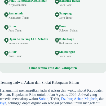
Pulau Tambelan Kab. Bintan
Bandung Barat
Kepulauan Riau
Jawa Barat
Samarinda
Sampang
Kalimantan Timur
Jawa Timur
Blitar
Bone
Jawa Timur
Sulawesi Selatan
Ogan Komering ULU Selatan
Kubu Raya
Sumatera Selatan
Kalimantan Barat
Blitar
Majalengka
Jawa Timur
Jawa Barat
Lihat semua kota dan kabupaten
Tentang Jadwal Adzan dan Sholat Kabupaten Bintan
Halaman ini menampilkan jadwal adzan dan waktu sholat Kabupaten
Bintan, Kepulauan Riau untuk bulan Agustus 2026. Jadwal yang
tersedia mencakup waktu
Subuh
, Terbit,
Dzuhur
,
Ashar
,
Maghrib
, dan
Isya
, sehingga dapat digunakan sebagai panduan untuk mengetahui