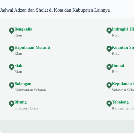
Jadwal Adzan dan Sholat di Kota dan Kabupaten Lainnya
Bengkalis
Indragiri Hi
Riau
Riau
Kepulauan Meranti
Kuantan Si
Riau
Riau
Siak
Dumai
Riau
Riau
Balangan
Kepulauan 
Kalimantan Selatan
Sulawesi Sela
Bitung
Tabalong
Sulawesi Utara
Kalimantan S