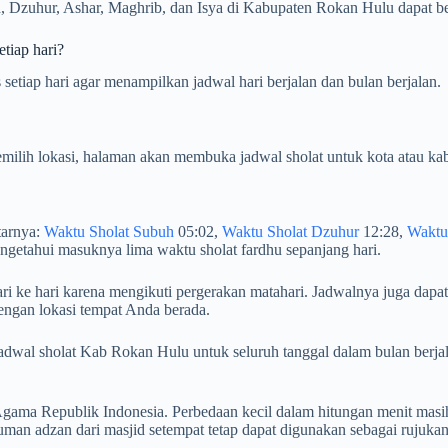
, Dzuhur, Ashar, Maghrib, dan Isya di Kabupaten Rokan Hulu dapat ber
tiap hari?
etiap hari agar menampilkan jadwal hari berjalan dan bulan berjalan.
milih lokasi, halaman akan membuka jadwal sholat untuk kota atau kab
tarnya:
Waktu Sholat Subuh
05:02,
Waktu Sholat Dzuhur
12:28,
Waktu
getahui masuknya lima waktu sholat fardhu sepanjang hari.
i ke hari karena mengikuti pergerakan matahari. Jadwalnya juga dapat
engan lokasi tempat Anda berada.
an jadwal sholat Kab Rokan Hulu untuk seluruh tanggal dalam bulan 
ama Republik Indonesia. Perbedaan kecil dalam hitungan menit masih
an adzan dari masjid setempat tetap dapat digunakan sebagai rujuka