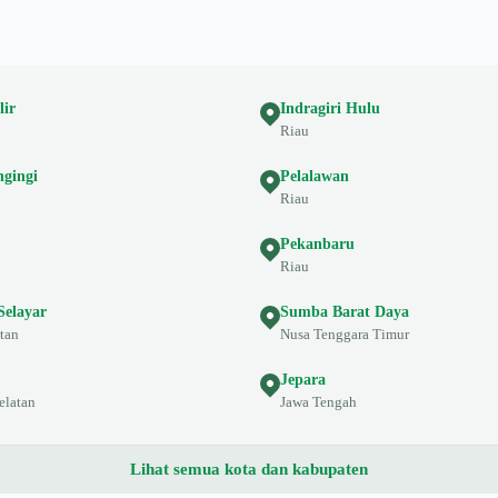
lir
Indragiri Hulu
Riau
ngingi
Pelalawan
Riau
Pekanbaru
Riau
Selayar
Sumba Barat Daya
tan
Nusa Tenggara Timur
Jepara
elatan
Jawa Tengah
Lihat semua kota dan kabupaten