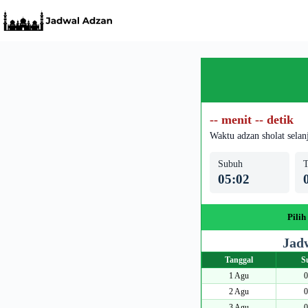
Skip
to
content
-- menit -- detik
Waktu adzan sholat selan
Subuh
T
05:02
Pilih
Jadw
Tanggal
S
1 Agu
0
2 Agu
0
3 Agu
0