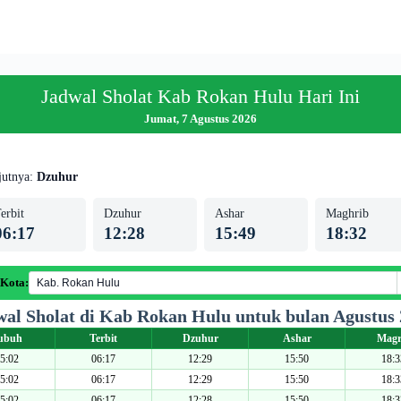
Jadwal Sholat Kab Rokan Hulu Hari Ini
Jumat, 7 Agustus 2026
jutnya:
Dzuhur
erbit
Dzuhur
Ashar
Maghrib
06:17
12:28
15:49
18:32
 Kota:
al Sholat di Kab Rokan Hulu untuk bulan Agustus
ubuh
Terbit
Dzuhur
Ashar
Magr
5:02
06:17
12:29
15:50
18:3
5:02
06:17
12:29
15:50
18:3
5:02
06:17
12:28
15:50
18:3