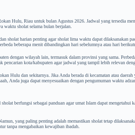
Rokan Hulu, Riau untuk bulan Agustus 2026. Jadwal yang tersedia m
 waktu sholat selama bulan berjalan.
 sholat harian penting agar sholat lima waktu dapat dilaksanakan pad
 berbeda beberapa menit dibandingkan hari sebelumnya atau hari berikut
aten dengan wilayah lain, termasuk dalam provinsi yang sama. Perbedaan
otak pencarian kota/kabupaten agar jadwal yang tampil lebih relevan de
kan Hulu dan sekitarnya. Jika Anda berada di kecamatan atau daerah y
amaah, Anda juga dapat menyesuaikan dengan pengumuman waktu adzan 
wal sholat berfungsi sebagai panduan agar umat Islam dapat mengetahu
mun, yang paling penting adalah memastikan sholat tetap dilaksanak
iatur tanpa mengabaikan kewajiban ibadah.