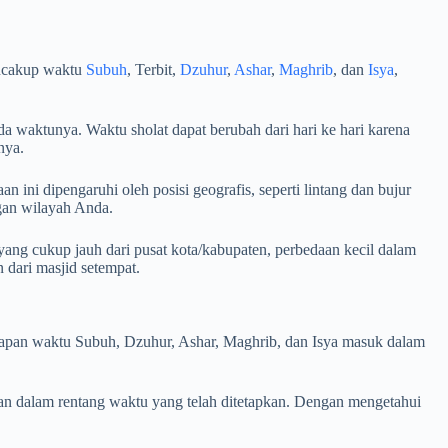
encakup waktu
Subuh
, Terbit,
Dzuhur
,
Ashar
,
Maghrib
, dan
Isya
,
a waktunya. Waktu sholat dapat berubah dari hari ke hari karena
nya.
 ini dipengaruhi oleh posisi geografis, seperti lintang dan bujur
ngan wilayah Anda.
ang cukup jauh dari pusat kota/kabupaten, perbedaan kecil dalam
dari masjid setempat.
i kapan waktu Subuh, Dzuhur, Ashar, Maghrib, dan Isya masuk dalam
an dalam rentang waktu yang telah ditetapkan. Dengan mengetahui