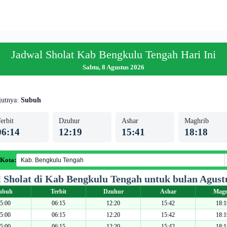
Jadwal Sholat Kab Bengkulu Tengah Hari Ini
Sabtu, 8 Agustus 2026
jutnya:
Subuh
erbit
Dzuhur
Ashar
Maghrib
06:14
12:19
15:41
18:18
 Kota:
 Sholat di Kab Bengkulu Tengah untuk bulan Agust
ubuh
Terbit
Dzuhur
Ashar
Magr
5:00
06:15
12:20
15:42
18:1
5:00
06:15
12:20
15:42
18:1
5:00
06:15
12:20
15:42
18:1