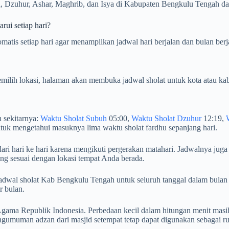
, Dzuhur, Ashar, Maghrib, dan Isya di Kabupaten Bengkulu Tengah dapa
ui setiap hari?
tis setiap hari agar menampilkan jadwal hari berjalan dan bulan berj
milih lokasi, halaman akan membuka jadwal sholat untuk kota atau kab
 sekitarnya:
Waktu Sholat Subuh
05:00,
Waktu Sholat Dzuhur
12:19,
tuk mengetahui masuknya lima waktu sholat fardhu sepanjang hari.
i hari ke hari karena mengikuti pergerakan matahari. Jadwalnya juga 
ng sesuai dengan lokasi tempat Anda berada.
an jadwal sholat Kab Bengkulu Tengah untuk seluruh tanggal dalam b
r bulan.
ama Republik Indonesia. Perbedaan kecil dalam hitungan menit masih
gumuman adzan dari masjid setempat tetap dapat digunakan sebagai r