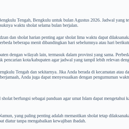
Bengkulu Tengah, Bengkulu untuk bulan Agustus 2026. Jadwal yang 
uknya waktu sholat selama bulan berjalan.
n dan sholat harian penting agar sholat lima waktu dapat dilaksanaka
 berbeda beberapa menit dibandingkan hari sebelumnya atau hari berikut
aten dengan wilayah lain, termasuk dalam provinsi yang sama. Perbedaan
otak pencarian kota/kabupaten agar jadwal yang tampil lebih relevan de
ngkulu Tengah dan sekitarnya. Jika Anda berada di kecamatan atau dae
h berjamaah, Anda juga dapat menyesuaikan dengan pengumuman waktu 
wal sholat berfungsi sebagai panduan agar umat Islam dapat mengetahu
mun, yang paling penting adalah memastikan sholat tetap dilaksanak
apat diatur tanpa mengabaikan kewajiban ibadah.