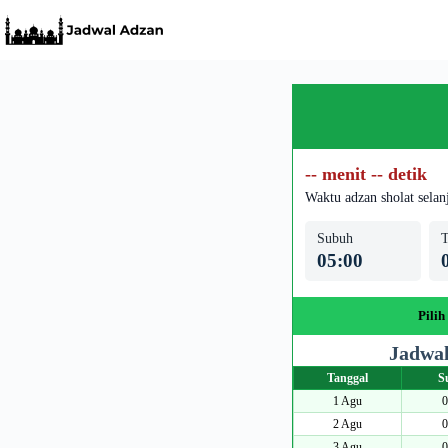
Skip
to
content
-- menit -- detik
Waktu adzan sholat selan
Subuh
T
05:00
Pilih
Jadwal
Tanggal
S
1 Agu
0
2 Agu
0
3 Agu
0