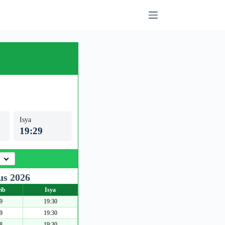
Isya
19:29
us 2026
ib
Isya
9
19:30
9
19:30
8
19:30