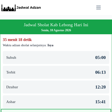
Skip
to
content
Jadwal Sholat Kab Lebong Hari Ini
Senin, 10 Agustus 2026
35 menit 18 detik
Waktu adzan sholat selanjutnya:
Isya
05:00
Subuh
06:13
Terbit
12:20
Dzuhur
15:41
Ashar