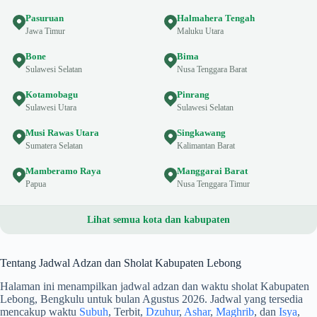
Pasuruan
Halmahera Tengah
Jawa Timur
Maluku Utara
Bone
Bima
Sulawesi Selatan
Nusa Tenggara Barat
Kotamobagu
Pinrang
Sulawesi Utara
Sulawesi Selatan
Musi Rawas Utara
Singkawang
Sumatera Selatan
Kalimantan Barat
Mamberamo Raya
Manggarai Barat
Papua
Nusa Tenggara Timur
Lihat semua kota dan kabupaten
Tentang Jadwal Adzan dan Sholat Kabupaten Lebong
Halaman ini menampilkan jadwal adzan dan waktu sholat Kabupaten
Lebong, Bengkulu untuk bulan Agustus 2026. Jadwal yang tersedia
mencakup waktu
Subuh
, Terbit,
Dzuhur
,
Ashar
,
Maghrib
, dan
Isya
,