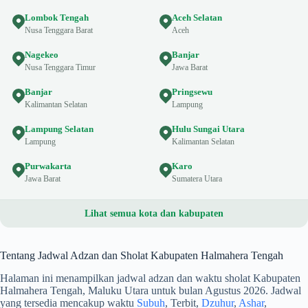
Lombok Tengah
Aceh Selatan
Nusa Tenggara Barat
Aceh
Nagekeo
Banjar
Nusa Tenggara Timur
Jawa Barat
Banjar
Pringsewu
Kalimantan Selatan
Lampung
Lampung Selatan
Hulu Sungai Utara
Lampung
Kalimantan Selatan
Purwakarta
Karo
Jawa Barat
Sumatera Utara
Lihat semua kota dan kabupaten
Tentang Jadwal Adzan dan Sholat Kabupaten Halmahera Tengah
Halaman ini menampilkan jadwal adzan dan waktu sholat Kabupaten
Halmahera Tengah, Maluku Utara untuk bulan Agustus 2026. Jadwal
yang tersedia mencakup waktu
Subuh
, Terbit,
Dzuhur
,
Ashar
,