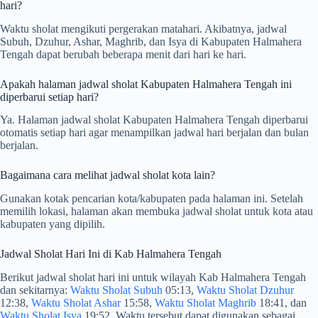
hari?
Waktu sholat mengikuti pergerakan matahari. Akibatnya, jadwal
Subuh, Dzuhur, Ashar, Maghrib, dan Isya di Kabupaten Halmahera
Tengah dapat berubah beberapa menit dari hari ke hari.
Apakah halaman jadwal sholat Kabupaten Halmahera Tengah ini
diperbarui setiap hari?
Ya. Halaman jadwal sholat Kabupaten Halmahera Tengah diperbarui
otomatis setiap hari agar menampilkan jadwal hari berjalan dan bulan
berjalan.
Bagaimana cara melihat jadwal sholat kota lain?
Gunakan kotak pencarian kota/kabupaten pada halaman ini. Setelah
memilih lokasi, halaman akan membuka jadwal sholat untuk kota atau
kabupaten yang dipilih.
Jadwal Sholat Hari Ini di Kab Halmahera Tengah
Berikut jadwal sholat hari ini untuk wilayah Kab Halmahera Tengah
dan sekitarnya:
Waktu Sholat Subuh
05:13,
Waktu Sholat Dzuhur
12:38,
Waktu Sholat Ashar
15:58,
Waktu Sholat Maghrib
18:41, dan
Waktu Sholat Isya
19:52. Waktu tersebut dapat digunakan sebagai