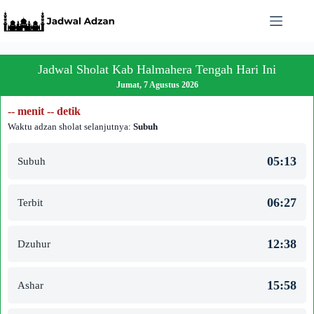
Skip
to
content
Jadwal Sholat Kab Halmahera Tengah Hari Ini
Jumat, 7 Agustus 2026
-- menit -- detik
Waktu adzan sholat selanjutnya:
Subuh
05:13
Subuh
06:27
Terbit
12:38
Dzuhur
15:58
Ashar