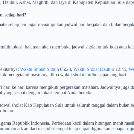
 Dzuhur, Ashar, Maghrib, dan Isya di Kabupaten Kepulauan Sula dapat 
i setiap hari?
is setiap hari agar menampilkan jadwal hari berjalan dan bulan berjal
milih lokasi, halaman akan membuka jadwal sholat untuk kota atau kab
sekitarnya:
Waktu Sholat Subuh
05:23,
Waktu Sholat Dzuhur
12:45,
Wa
tuk mengetahui masuknya lima waktu sholat fardhu sepanjang hari.
 hari ke hari karena mengikuti pergerakan matahari. Jadwalnya juga da
l yang sesuai dengan lokasi tempat Anda berada.
an jadwal sholat Kab Kepulauan Sula untuk seluruh tanggal dalam bul
r bulan.
ama Republik Indonesia. Perbedaan kecil dalam hitungan menit masih
umuman adzan dari masjid setempat tetap dapat digunakan sebagai ruj