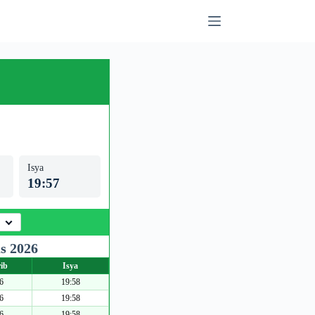
Isya
19:57
s 2026
ib
Isya
6
19:58
6
19:58
6
19:58