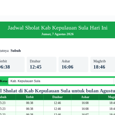
Jadwal Sholat Kab Kepulauan Sula Hari Ini
Jumat, 7 Agustus 2026
jutnya:
Subuh
erbit
Dzuhur
Ashar
Maghrib
06:38
12:45
16:06
18:46
 Kota:
l Sholat di Kab Kepulauan Sula untuk bulan Agustu
ubuh
Terbit
Dzuhur
Ashar
Magr
5:23
06:38
12:46
16:08
18:4
5:23
06:38
12:46
16:08
18:4
5:23
06:38
12:46
16:07
18:4