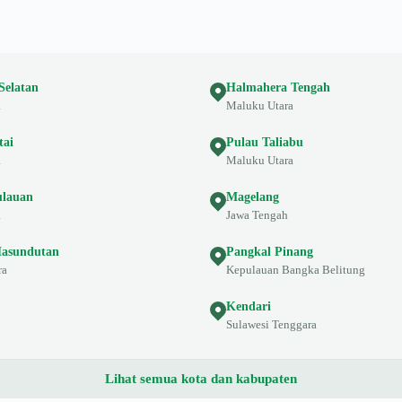
Selatan
Halmahera Tengah
a
Maluku Utara
tai
Pulau Taliabu
a
Maluku Utara
ulauan
Magelang
a
Jawa Tengah
asundutan
Pangkal Pinang
ra
Kepulauan Bangka Belitung
Kendari
Sulawesi Tenggara
Lihat semua kota dan kabupaten