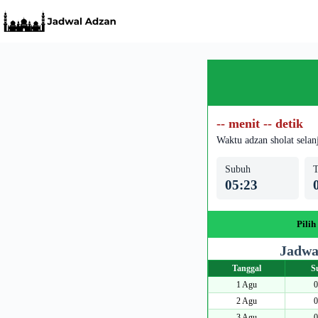
Skip
to
content
-- menit -- detik
Waktu adzan sholat selan
Subuh
T
05:23
Pilih
Jadwa
Tanggal
S
1 Agu
0
2 Agu
0
3 Agu
0