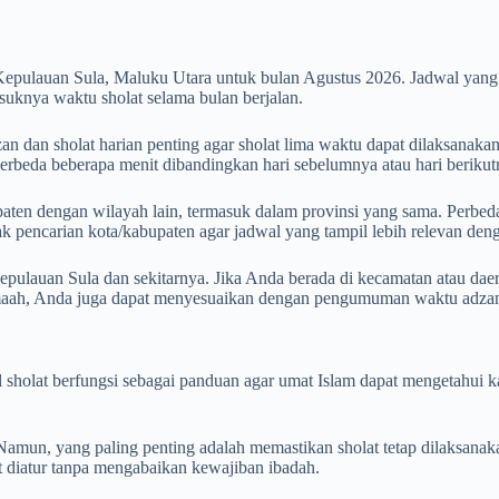
Kepulauan Sula, Maluku Utara untuk bulan Agustus 2026. Jadwal yan
uknya waktu sholat selama bulan berjalan.
 dan sholat harian penting agar sholat lima waktu dapat dilaksanakan
 berbeda beberapa menit dibandingkan hari sebelumnya atau hari berikut
aten dengan wilayah lain, termasuk dalam provinsi yang sama. Perbedaan
otak pencarian kota/kabupaten agar jadwal yang tampil lebih relevan de
pulauan Sula dan sekitarnya. Jika Anda berada di kecamatan atau daer
amaah, Anda juga dapat menyesuaikan dengan pengumuman waktu adzan 
wal sholat berfungsi sebagai panduan agar umat Islam dapat mengetahu
mun, yang paling penting adalah memastikan sholat tetap dilaksanak
at diatur tanpa mengabaikan kewajiban ibadah.