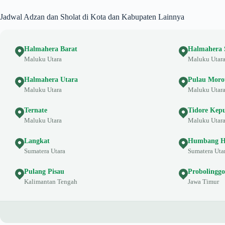
Jadwal Adzan dan Sholat di Kota dan Kabupaten Lainnya
Halmahera Barat
Halmahera 
Maluku Utara
Maluku Utar
Halmahera Utara
Pulau Moro
Maluku Utara
Maluku Utar
Ternate
Tidore Kep
Maluku Utara
Maluku Utar
Langkat
Humbang H
Sumatera Utara
Sumatera Uta
Pulang Pisau
Probolinggo
Kalimantan Tengah
Jawa Timur