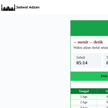
Skip
to
content
-- menit -- detik
Waktu adzan sholat selan
Subuh
T
05:14
Pilih
Tanggal
S
1 Agu
0
2 Agu
0
3 Agu
0