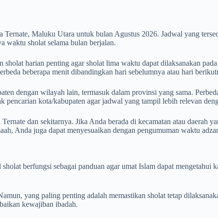
ta Ternate, Maluku Utara untuk bulan Agustus 2026. Jadwal yang ter
 waktu sholat selama bulan berjalan.
 sholat harian penting agar sholat lima waktu dapat dilaksanakan pada
 berbeda beberapa menit dibandingkan hari sebelumnya atau hari berikut
aten dengan wilayah lain, termasuk dalam provinsi yang sama. Perbedaan
otak pencarian kota/kabupaten agar jadwal yang tampil lebih relevan de
 Ternate dan sekitarnya. Jika Anda berada di kecamatan atau daerah ya
amaah, Anda juga dapat menyesuaikan dengan pengumuman waktu adzan 
wal sholat berfungsi sebagai panduan agar umat Islam dapat mengetahu
mun, yang paling penting adalah memastikan sholat tetap dilaksanak
gabaikan kewajiban ibadah.