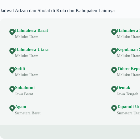
Jadwal Adzan dan Sholat di Kota dan Kabupaten Lainnya
Halmahera Barat
Halmahera 
Maluku Utara
Maluku Utar
Halmahera Utara
Kepulauan 
Maluku Utara
Maluku Utar
Sofifi
Tidore Kep
Maluku Utara
Maluku Utar
Sukabumi
Demak
Jawa Barat
Jawa Tengah
Agam
Tapanuli Ut
Sumatera Barat
Sumatera Uta