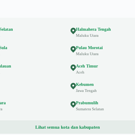
Selatan
Halmahera Tengah
a
Maluku Utara
Sula
Pulau Morotai
a
Maluku Utara
ulauan
Aceh Timur
a
Aceh
Kebumen
Jawa Tengah
ara
Prabumulih
ra
Sumatera Selatan
Lihat semua kota dan kabupaten