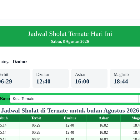
Jadwal Sholat Ternate Hari Ini
Sabtu, 8 Agustus 2026
jutnya:
Dzuhur
erbit
Dzuhur
Ashar
Maghrib
06:29
12:40
16:00
18:44
 Kota:
Jadwal Sholat di Ternate untuk bulan Agustus 2026
ubuh
Terbit
Dzuhur
Ashar
Magr
5:14
06:29
12:40
16:02
18:4
5:14
06:29
12:40
16:02
18:4
5:14
06:29
12:40
16:02
18:4