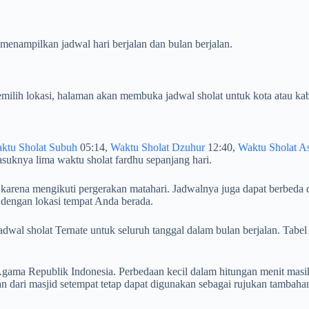
 menampilkan jadwal hari berjalan dan bulan berjalan.
milih lokasi, halaman akan membuka jadwal sholat untuk kota atau kab
ktu Sholat Subuh
05:14,
Waktu Sholat Dzuhur
12:40,
Waktu Sholat A
uknya lima waktu sholat fardhu sepanjang hari.
i karena mengikuti pergerakan matahari. Jadwalnya juga dapat berbeda 
 dengan lokasi tempat Anda berada.
n jadwal sholat Ternate untuk seluruh tanggal dalam bulan berjalan. 
ama Republik Indonesia. Perbedaan kecil dalam hitungan menit masih
 dari masjid setempat tetap dapat digunakan sebagai rujukan tambaha