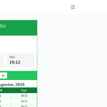
Ini
Isya
19:12
gustus 2026
ib
Isya
1
19:13
1
19:13
1
19:12