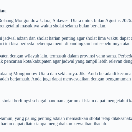
tara
Bolaang Mongondow Utara, Sulawesi Utara untuk bulan Agustus 2026
mengetahui masuknya waktu sholat selama bulan berjalan.
dwal adzan dan sholat harian penting agar sholat lima waktu dapat d
ari ini bisa berbeda beberapa menit dibandingkan hari sebelumnya atau 
aten dengan wilayah lain, termasuk dalam provinsi yang sama. Perbedaan
otak pencarian kota/kabupaten agar jadwal yang tampil lebih relevan de
olaang Mongondow Utara dan sekitarnya. Jika Anda berada di kecamata
ibadah berjamaah, Anda juga dapat menyesuaikan dengan pengumuman w
wal sholat berfungsi sebagai panduan agar umat Islam dapat mengetahu
mun, yang paling penting adalah memastikan sholat tetap dilaksanak
 harian dapat diatur tanpa mengabaikan kewajiban ibadah.