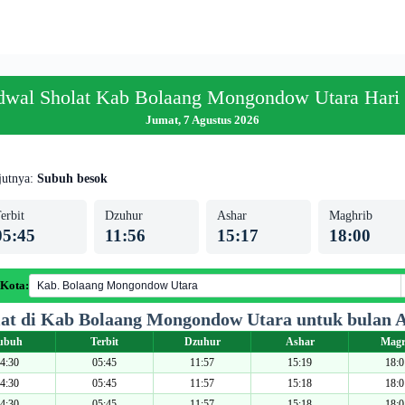
dwal Sholat Kab Bolaang Mongondow Utara Hari 
Jumat, 7 Agustus 2026
jutnya:
Subuh besok
erbit
Dzuhur
Ashar
Maghrib
05:45
11:56
15:17
18:00
 Kota:
lat di Kab Bolaang Mongondow Utara untuk bulan A
ubuh
Terbit
Dzuhur
Ashar
Magr
4:30
05:45
11:57
15:19
18:0
4:30
05:45
11:57
15:18
18:0
4:30
05:45
11:57
15:18
18:0