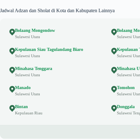
Jadwal Adzan dan Sholat di Kota dan Kabupaten Lainnya
Bolaang Mongondow
Bolaang Mo
Sulawesi Utara
Sulawesi Uta
Kepulauan Siau Tagulandang Biaro
Kepulauan 
Sulawesi Utara
Sulawesi Uta
Minahasa Tenggara
Minahasa U
Sulawesi Utara
Sulawesi Uta
Manado
Tomohon
Sulawesi Utara
Sulawesi Uta
Bintan
Donggala
Kepulauan Riau
Sulawesi Ten