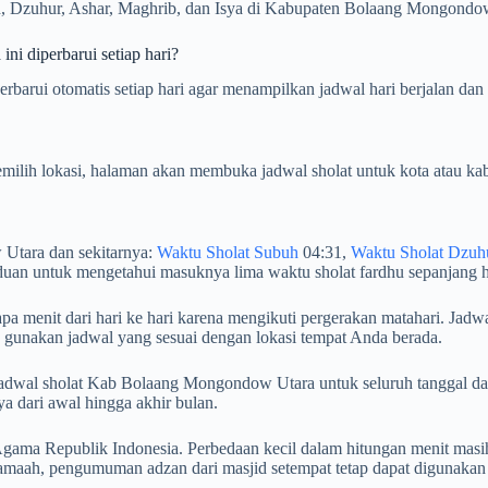
, Dzuhur, Ashar, Maghrib, dan Isya di Kabupaten Bolaang Mongondow U
i diperbarui setiap hari?
rui otomatis setiap hari agar menampilkan jadwal hari berjalan dan 
milih lokasi, halaman akan membuka jadwal sholat untuk kota atau kab
 Utara dan sekitarnya:
Waktu Sholat Subuh
04:31,
Waktu Sholat Dzuh
duan untuk mengetahui masuknya lima waktu sholat fardhu sepanjang h
menit dari hari ke hari karena mengikuti pergerakan matahari. Jadwal
, gunakan jadwal yang sesuai dengan lokasi tempat Anda berada.
an jadwal sholat Kab Bolaang Mongondow Utara untuk seluruh tanggal 
 dari awal hingga akhir bulan.
ama Republik Indonesia. Perbedaan kecil dalam hitungan menit masih
maah, pengumuman adzan dari masjid setempat tetap dapat digunakan 