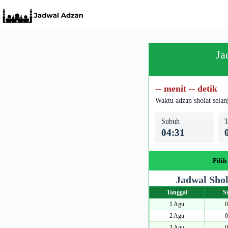
Skip
to
content
Ja
-- menit -- detik
Waktu adzan sholat selan
Subuh
T
04:31
Pilih
Jadwal Sho
Tanggal
S
1 Agu
0
2 Agu
0
3 Agu
0