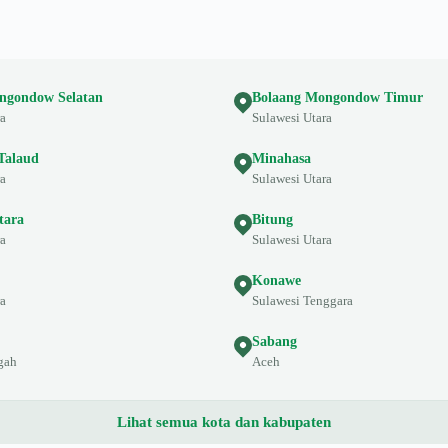
ngondow Selatan
Bolaang Mongondow Timur
ra
Sulawesi Utara
Talaud
Minahasa
ra
Sulawesi Utara
tara
Bitung
ra
Sulawesi Utara
Konawe
ra
Sulawesi Tenggara
Sabang
gah
Aceh
Lihat semua kota dan kabupaten