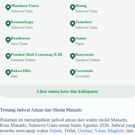
Minahasa Utara
Bitung
Sulawesi Utara
Sulawesi Utara
Kotamobagu
Tomohon
Sulawesi Utara
Sulawesi Utara
Bondowoso
Asmat
Jawa Timur
Papua
Penukal Abab Lematang ILIR
Banyuasin
Sumatera Selatan
Sumatera Selatan
Rokan Hilir
Gorontalo
Riau
Gorontalo
Lihat semua kota dan kabupaten
Tentang Jadwal Adzan dan Sholat Manado
Halaman ini menampilkan jadwal adzan dan waktu sholat Manado,
Kota Manado, Sulawesi Utara untuk bulan Agustus 2026. Jadwal yang
tersedia mencakup waktu
Subuh
, Terbit,
Dzuhur
,
Ashar
,
Maghrib
, dan