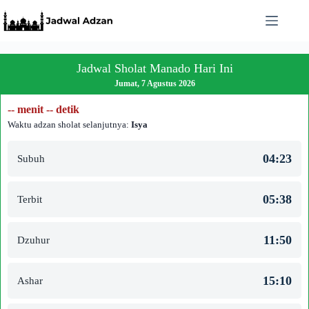
Skip
to
content
Jadwal Sholat Manado Hari Ini
Jumat, 7 Agustus 2026
-- menit -- detik
Waktu adzan sholat selanjutnya:
Isya
04:23
Subuh
05:38
Terbit
11:50
Dzuhur
15:10
Ashar