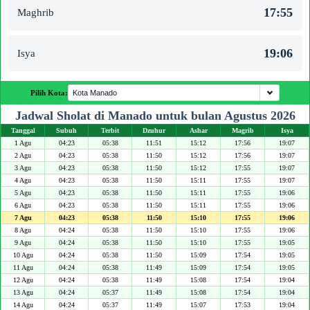
17:55
Maghrib
19:06
Isya
Pilih Kota:
Jadwal Sholat di Manado untuk bulan Agustus 2026
Tanggal
Subuh
Terbit
Dzuhur
Ashar
Magrib
Isya
1 Agu
04:23
05:38
11:51
15:12
17:56
19:07
2 Agu
04:23
05:38
11:50
15:12
17:56
19:07
3 Agu
04:23
05:38
11:50
15:12
17:55
19:07
4 Agu
04:23
05:38
11:50
15:11
17:55
19:07
5 Agu
04:23
05:38
11:50
15:11
17:55
19:06
6 Agu
04:23
05:38
11:50
15:11
17:55
19:06
7 Agu
04:23
05:38
11:50
15:10
17:55
19:06
8 Agu
04:24
05:38
11:50
15:10
17:55
19:06
9 Agu
04:24
05:38
11:50
15:10
17:55
19:05
10 Agu
04:24
05:38
11:50
15:09
17:54
19:05
11 Agu
04:24
05:38
11:49
15:09
17:54
19:05
12 Agu
04:24
05:38
11:49
15:08
17:54
19:04
13 Agu
04:24
05:37
11:49
15:08
17:54
19:04
14 Agu
04:24
05:37
11:49
15:07
17:53
19:04