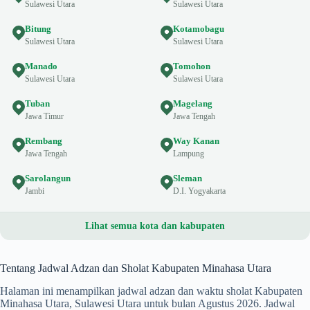
Sulawesi Utara
Sulawesi Utara
Bitung
Kotamobagu
Sulawesi Utara
Sulawesi Utara
Manado
Tomohon
Sulawesi Utara
Sulawesi Utara
Tuban
Magelang
Jawa Timur
Jawa Tengah
Rembang
Way Kanan
Jawa Tengah
Lampung
Sarolangun
Sleman
Jambi
D.I. Yogyakarta
Lihat semua kota dan kabupaten
Tentang Jadwal Adzan dan Sholat Kabupaten Minahasa Utara
Halaman ini menampilkan jadwal adzan dan waktu sholat Kabupaten
Minahasa Utara, Sulawesi Utara untuk bulan Agustus 2026. Jadwal