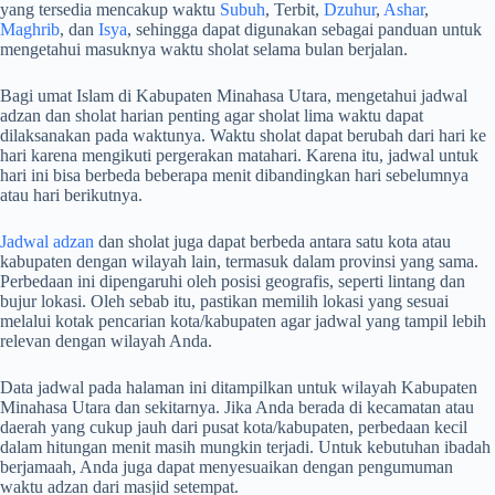
yang tersedia mencakup waktu
Subuh
, Terbit,
Dzuhur
,
Ashar
,
Maghrib
, dan
Isya
, sehingga dapat digunakan sebagai panduan untuk
mengetahui masuknya waktu sholat selama bulan berjalan.
Bagi umat Islam di Kabupaten Minahasa Utara, mengetahui jadwal
adzan dan sholat harian penting agar sholat lima waktu dapat
dilaksanakan pada waktunya. Waktu sholat dapat berubah dari hari ke
hari karena mengikuti pergerakan matahari. Karena itu, jadwal untuk
hari ini bisa berbeda beberapa menit dibandingkan hari sebelumnya
atau hari berikutnya.
Jadwal adzan
dan sholat juga dapat berbeda antara satu kota atau
kabupaten dengan wilayah lain, termasuk dalam provinsi yang sama.
Perbedaan ini dipengaruhi oleh posisi geografis, seperti lintang dan
bujur lokasi. Oleh sebab itu, pastikan memilih lokasi yang sesuai
melalui kotak pencarian kota/kabupaten agar jadwal yang tampil lebih
relevan dengan wilayah Anda.
Data jadwal pada halaman ini ditampilkan untuk wilayah Kabupaten
Minahasa Utara dan sekitarnya. Jika Anda berada di kecamatan atau
daerah yang cukup jauh dari pusat kota/kabupaten, perbedaan kecil
dalam hitungan menit masih mungkin terjadi. Untuk kebutuhan ibadah
berjamaah, Anda juga dapat menyesuaikan dengan pengumuman
waktu adzan dari masjid setempat.