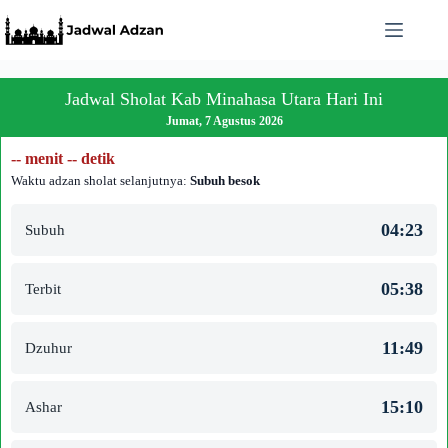
Skip
to
content
Jadwal Sholat Kab Minahasa Utara Hari Ini
Jumat, 7 Agustus 2026
-- menit -- detik
Waktu adzan sholat selanjutnya:
Subuh besok
04:23
Subuh
05:38
Terbit
11:49
Dzuhur
15:10
Ashar