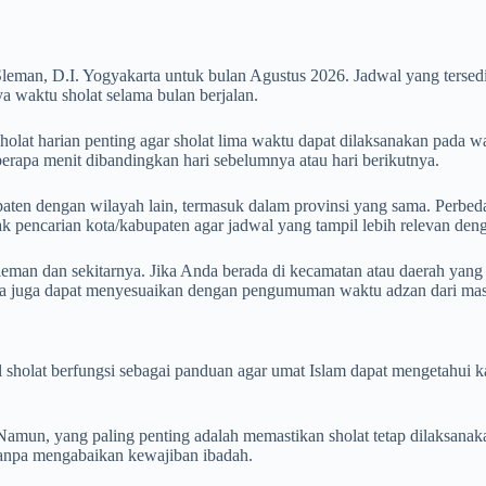
leman, D.I. Yogyakarta untuk bulan Agustus 2026. Jadwal yang ters
 waktu sholat selama bulan berjalan.
lat harian penting agar sholat lima waktu dapat dilaksanakan pada wa
eberapa menit dibandingkan hari sebelumnya atau hari berikutnya.
aten dengan wilayah lain, termasuk dalam provinsi yang sama. Perbedaan
otak pencarian kota/kabupaten agar jadwal yang tampil lebih relevan de
eman dan sekitarnya. Jika Anda berada di kecamatan atau daerah yang 
da juga dapat menyesuaikan dengan pengumuman waktu adzan dari masj
wal sholat berfungsi sebagai panduan agar umat Islam dapat mengetahu
mun, yang paling penting adalah memastikan sholat tetap dilaksanak
r tanpa mengabaikan kewajiban ibadah.