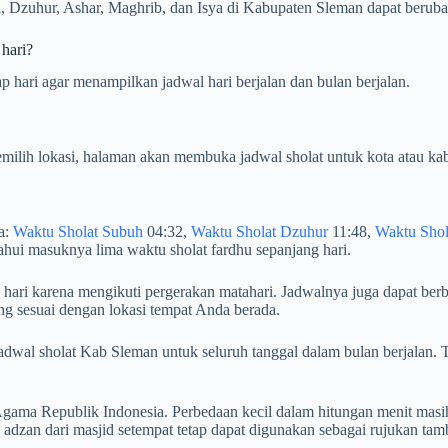
 Dzuhur, Ashar, Maghrib, dan Isya di Kabupaten Sleman dapat berubah 
 hari?
p hari agar menampilkan jadwal hari berjalan dan bulan berjalan.
milih lokasi, halaman akan membuka jadwal sholat untuk kota atau kab
ya:
Waktu Sholat Subuh
04:32,
Waktu Sholat Dzuhur
11:48,
Waktu Shol
hui masuknya lima waktu sholat fardhu sepanjang hari.
 hari karena mengikuti pergerakan matahari. Jadwalnya juga dapat berb
ng sesuai dengan lokasi tempat Anda berada.
an jadwal sholat Kab Sleman untuk seluruh tanggal dalam bulan berja
ama Republik Indonesia. Perbedaan kecil dalam hitungan menit masih
dzan dari masjid setempat tetap dapat digunakan sebagai rujukan tam