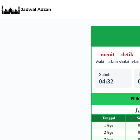
Skip
to
content
-- menit -- detik
Waktu adzan sholat selan
Subuh
T
04:32
Pilih
J
Tanggal
S
1 Agu
0
2 Agu
0
3 Agu
0