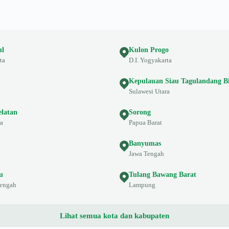
ul
Kulon Progo
ta
D.I. Yogyakarta
Kepulauan Siau Tagulandang B
Sulawesi Utara
elatan
Sorong
ra
Papua Barat
Banyumas
Jawa Tengah
u
Tulang Bawang Barat
Tengah
Lampung
Lihat semua kota dan kabupaten