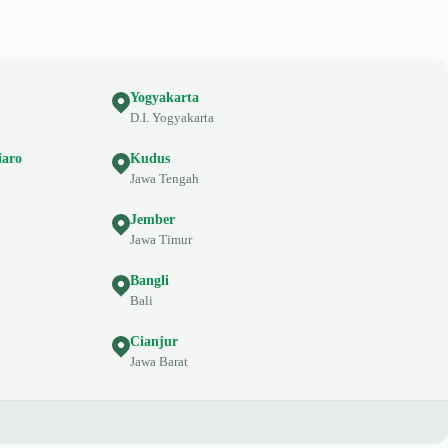
Yogyakarta
D.I. Yogyakarta
iaro
Kudus
Jawa Tengah
Jember
Jawa Timur
Bangli
Bali
Cianjur
Jawa Barat