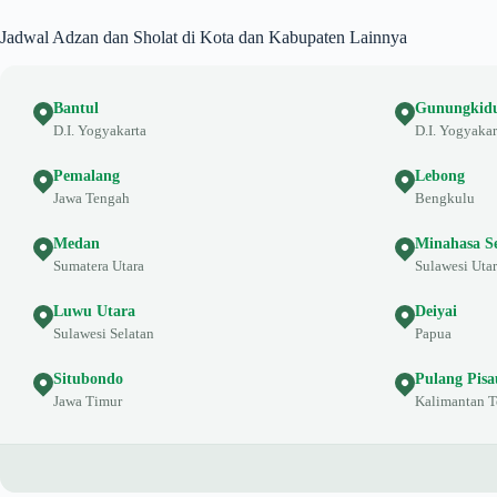
Jadwal Adzan dan Sholat di Kota dan Kabupaten Lainnya
Bantul
Gunungkid
D.I. Yogyakarta
D.I. Yogyakar
Pemalang
Lebong
Jawa Tengah
Bengkulu
Medan
Minahasa S
Sumatera Utara
Sulawesi Uta
Luwu Utara
Deiyai
Sulawesi Selatan
Papua
Situbondo
Pulang Pisa
Jawa Timur
Kalimantan 