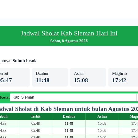
Jadwal Sholat Kab Sleman Hari Ini
Sabtu, 8 Agustus 2026
jutnya:
Subuh besok
erbit
Dzuhur
Ashar
Maghrib
05:47
11:48
15:08
17:42
 Kota:
adwal Sholat di Kab Sleman untuk bulan Agustus 20
ubuh
Terbit
Dzuhur
Ashar
Magr
4:33
05:48
11:48
15:09
17:4
4:33
05:48
11:48
15:09
17:4
4:33
05:48
11:48
15:09
17:4