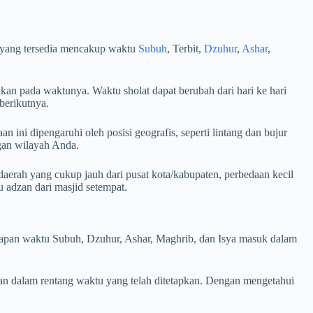
 yang tersedia mencakup waktu
Subuh
, Terbit,
Dzuhur
,
Ashar
,
kan pada waktunya. Waktu sholat dapat berubah dari hari ke hari
berikutnya.
 ini dipengaruhi oleh posisi geografis, seperti lintang dan bujur
ngan wilayah Anda.
aerah yang cukup jauh dari pusat kota/kabupaten, perbedaan kecil
adzan dari masjid setempat.
i kapan waktu Subuh, Dzuhur, Ashar, Maghrib, dan Isya masuk dalam
an dalam rentang waktu yang telah ditetapkan. Dengan mengetahui