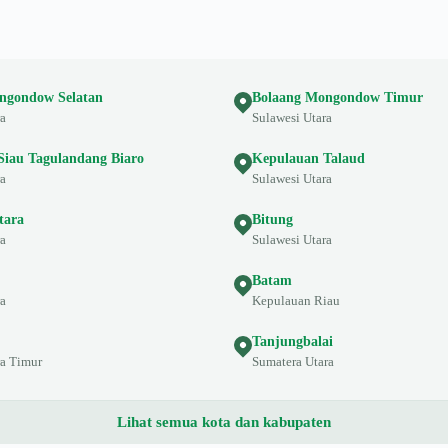
ngondow Selatan
Bolaang Mongondow Timur
ra
Sulawesi Utara
Siau Tagulandang Biaro
Kepulauan Talaud
ra
Sulawesi Utara
tara
Bitung
ra
Sulawesi Utara
Batam
ra
Kepulauan Riau
Tanjungbalai
a Timur
Sumatera Utara
Lihat semua kota dan kabupaten