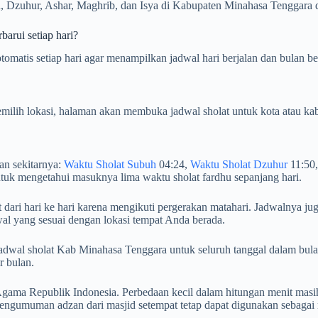
, Dzuhur, Ashar, Maghrib, dan Isya di Kabupaten Minahasa Tenggara da
arui setiap hari?
matis setiap hari agar menampilkan jadwal hari berjalan dan bulan ber
milih lokasi, halaman akan membuka jadwal sholat untuk kota atau kab
an sekitarnya:
Waktu Sholat Subuh
04:24,
Waktu Sholat Dzuhur
11:50
tuk mengetahui masuknya lima waktu sholat fardhu sepanjang hari.
ari hari ke hari karena mengikuti pergerakan matahari. Jadwalnya jug
wal yang sesuai dengan lokasi tempat Anda berada.
an jadwal sholat Kab Minahasa Tenggara untuk seluruh tanggal dalam
r bulan.
ama Republik Indonesia. Perbedaan kecil dalam hitungan menit masih
engumuman adzan dari masjid setempat tetap dapat digunakan sebagai