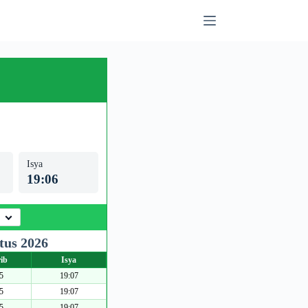
Isya
19:06
tus 2026
ib
Isya
5
19:07
5
19:07
5
19:07