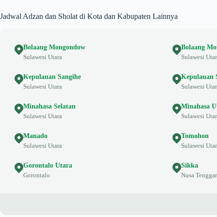
Jadwal Adzan dan Sholat di Kota dan Kabupaten Lainnya
Bolaang Mongondow
Bolaang Mo
Sulawesi Utara
Sulawesi Uta
Kepulauan Sangihe
Kepulauan 
Sulawesi Utara
Sulawesi Uta
Minahasa Selatan
Minahasa U
Sulawesi Utara
Sulawesi Uta
Manado
Tomohon
Sulawesi Utara
Sulawesi Uta
Gorontalo Utara
Sikka
Gorontalo
Nusa Tenggar