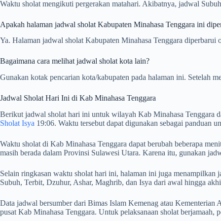
Waktu sholat mengikuti pergerakan matahari. Akibatnya, jadwal Subuh
Apakah halaman jadwal sholat Kabupaten Minahasa Tenggara ini diperb
Ya. Halaman jadwal sholat Kabupaten Minahasa Tenggara diperbarui oto
Bagaimana cara melihat jadwal sholat kota lain?
Gunakan kotak pencarian kota/kabupaten pada halaman ini. Setelah me
Jadwal Sholat Hari Ini di Kab Minahasa Tenggara
Berikut jadwal sholat hari ini untuk wilayah Kab Minahasa Tenggara d
Sholat Isya
19:06. Waktu tersebut dapat digunakan sebagai panduan un
Waktu sholat di Kab Minahasa Tenggara dapat berubah beberapa menit d
masih berada dalam Provinsi Sulawesi Utara. Karena itu, gunakan jad
Selain ringkasan waktu sholat hari ini, halaman ini juga menampilk
Subuh, Terbit, Dzuhur, Ashar, Maghrib, dan Isya dari awal hingga akhi
Data jadwal bersumber dari Bimas Islam Kemenag atau Kementerian Ag
pusat Kab Minahasa Tenggara. Untuk pelaksanaan sholat berjamaah, p