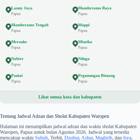
Lanny Jaya
Mamberamo Raya
Papua
Papua
Mamberamo Tengah
Mappi
Papua
Papua
Merauke
Mimika
Papua
Papua
Nabire
Nduga
Papua
Papua
Paniai
Pegunungan Bintang
Papua
Papua
Lihat semua kota dan kabupaten
Tentang Jadwal Adzan dan Sholat Kabupaten Waropen
Halaman ini menampilkan jadwal adzan dan waktu sholat Kabupaten
Waropen, Papua untuk bulan Agustus 2026. Jadwal yang tersedia
mencakup waktu
Subuh
, Terbit,
Dzuhur
,
Ashar
,
Maghrib
, dan
Isya
,