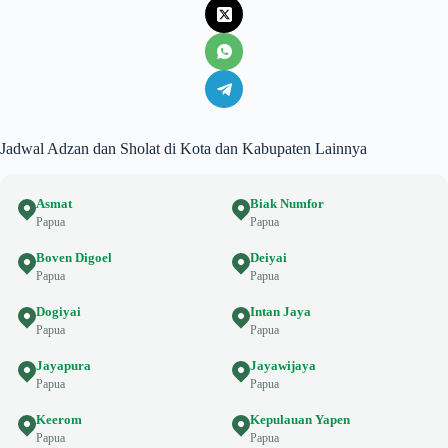
Jadwal Adzan dan Sholat di Kota dan Kabupaten Lainnya
Asmat
Biak Numfor
Papua
Papua
Boven Digoel
Deiyai
Papua
Papua
Dogiyai
Intan Jaya
Papua
Papua
Jayapura
Jayawijaya
Papua
Papua
Keerom
Kepulauan Yapen
Papua
Papua