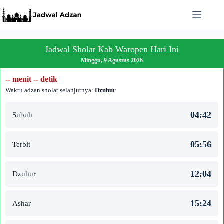
Skip
to
content
Jadwal Sholat Kab Waropen Hari Ini
Minggu, 9 Agustus 2026
-- menit -- detik
Waktu adzan sholat selanjutnya:
Dzuhur
04:42
Subuh
05:56
Terbit
12:04
Dzuhur
15:24
Ashar