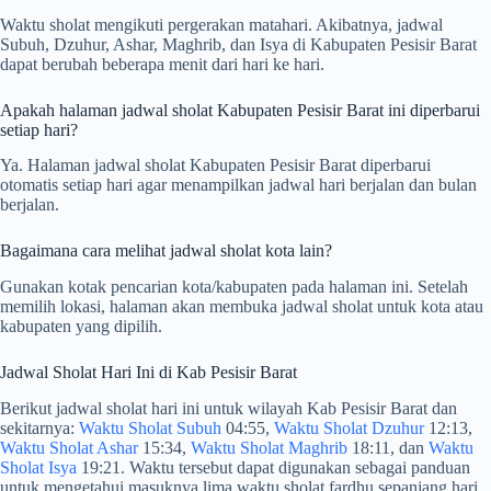
Waktu sholat mengikuti pergerakan matahari. Akibatnya, jadwal
Subuh, Dzuhur, Ashar, Maghrib, dan Isya di Kabupaten Pesisir Barat
dapat berubah beberapa menit dari hari ke hari.
Apakah halaman jadwal sholat Kabupaten Pesisir Barat ini diperbarui
setiap hari?
Ya. Halaman jadwal sholat Kabupaten Pesisir Barat diperbarui
otomatis setiap hari agar menampilkan jadwal hari berjalan dan bulan
berjalan.
Bagaimana cara melihat jadwal sholat kota lain?
Gunakan kotak pencarian kota/kabupaten pada halaman ini. Setelah
memilih lokasi, halaman akan membuka jadwal sholat untuk kota atau
kabupaten yang dipilih.
Jadwal Sholat Hari Ini di Kab Pesisir Barat
Berikut jadwal sholat hari ini untuk wilayah Kab Pesisir Barat dan
sekitarnya:
Waktu Sholat Subuh
04:55,
Waktu Sholat Dzuhur
12:13,
Waktu Sholat Ashar
15:34,
Waktu Sholat Maghrib
18:11, dan
Waktu
Sholat Isya
19:21. Waktu tersebut dapat digunakan sebagai panduan
untuk mengetahui masuknya lima waktu sholat fardhu sepanjang hari.