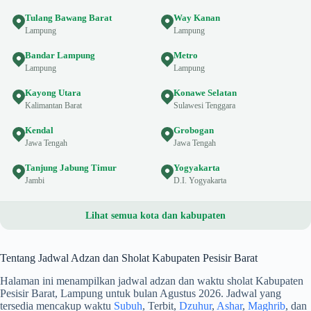
Tulang Bawang Barat
Way Kanan
Lampung
Lampung
Bandar Lampung
Metro
Lampung
Lampung
Kayong Utara
Konawe Selatan
Kalimantan Barat
Sulawesi Tenggara
Kendal
Grobogan
Jawa Tengah
Jawa Tengah
Tanjung Jabung Timur
Yogyakarta
Jambi
D.I. Yogyakarta
Lihat semua kota dan kabupaten
Tentang Jadwal Adzan dan Sholat Kabupaten Pesisir Barat
Halaman ini menampilkan jadwal adzan dan waktu sholat Kabupaten
Pesisir Barat, Lampung untuk bulan Agustus 2026. Jadwal yang
tersedia mencakup waktu
Subuh
, Terbit,
Dzuhur
,
Ashar
,
Maghrib
, dan