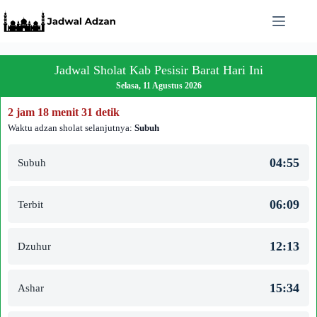
Skip
to
content
Jadwal Sholat Kab Pesisir Barat Hari Ini
Selasa, 11 Agustus 2026
2 jam 18 menit 31 detik
Waktu adzan sholat selanjutnya:
Subuh
04:55
Subuh
06:09
Terbit
12:13
Dzuhur
15:34
Ashar