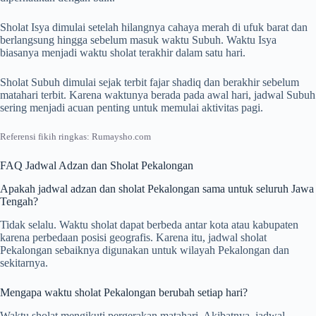
Sholat Isya dimulai setelah hilangnya cahaya merah di ufuk barat dan
berlangsung hingga sebelum masuk waktu Subuh. Waktu Isya
biasanya menjadi waktu sholat terakhir dalam satu hari.
Sholat Subuh dimulai sejak terbit fajar shadiq dan berakhir sebelum
matahari terbit. Karena waktunya berada pada awal hari, jadwal Subuh
sering menjadi acuan penting untuk memulai aktivitas pagi.
Referensi fikih ringkas: Rumaysho.com
FAQ Jadwal Adzan dan Sholat Pekalongan
Apakah jadwal adzan dan sholat Pekalongan sama untuk seluruh Jawa
Tengah?
Tidak selalu. Waktu sholat dapat berbeda antar kota atau kabupaten
karena perbedaan posisi geografis. Karena itu, jadwal sholat
Pekalongan sebaiknya digunakan untuk wilayah Pekalongan dan
sekitarnya.
Mengapa waktu sholat Pekalongan berubah setiap hari?
Waktu sholat mengikuti pergerakan matahari. Akibatnya, jadwal