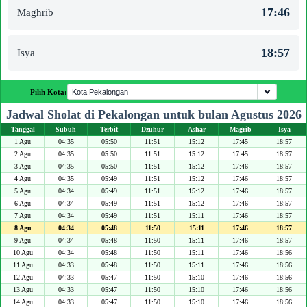
17:46
Maghrib
18:57
Isya
Pilih Kota:
Jadwal Sholat di Pekalongan untuk bulan Agustus 2026
Tanggal
Subuh
Terbit
Dzuhur
Ashar
Magrib
Isya
1 Agu
04:35
05:50
11:51
15:12
17:45
18:57
2 Agu
04:35
05:50
11:51
15:12
17:45
18:57
3 Agu
04:35
05:50
11:51
15:12
17:46
18:57
4 Agu
04:35
05:49
11:51
15:12
17:46
18:57
5 Agu
04:34
05:49
11:51
15:12
17:46
18:57
6 Agu
04:34
05:49
11:51
15:12
17:46
18:57
7 Agu
04:34
05:49
11:51
15:11
17:46
18:57
8 Agu
04:34
05:48
11:50
15:11
17:46
18:57
9 Agu
04:34
05:48
11:50
15:11
17:46
18:57
10 Agu
04:34
05:48
11:50
15:11
17:46
18:56
11 Agu
04:33
05:48
11:50
15:11
17:46
18:56
12 Agu
04:33
05:47
11:50
15:10
17:46
18:56
13 Agu
04:33
05:47
11:50
15:10
17:46
18:56
14 Agu
04:33
05:47
11:50
15:10
17:46
18:56