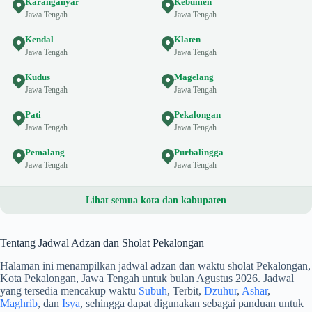
Karanganyar
Kebumen
Jawa Tengah
Jawa Tengah
Kendal
Klaten
Jawa Tengah
Jawa Tengah
Kudus
Magelang
Jawa Tengah
Jawa Tengah
Pati
Pekalongan
Jawa Tengah
Jawa Tengah
Pemalang
Purbalingga
Jawa Tengah
Jawa Tengah
Lihat semua kota dan kabupaten
Tentang Jadwal Adzan dan Sholat Pekalongan
Halaman ini menampilkan jadwal adzan dan waktu sholat Pekalongan,
Kota Pekalongan, Jawa Tengah untuk bulan Agustus 2026. Jadwal
yang tersedia mencakup waktu
Subuh
, Terbit,
Dzuhur
,
Ashar
,
Maghrib
, dan
Isya
, sehingga dapat digunakan sebagai panduan untuk