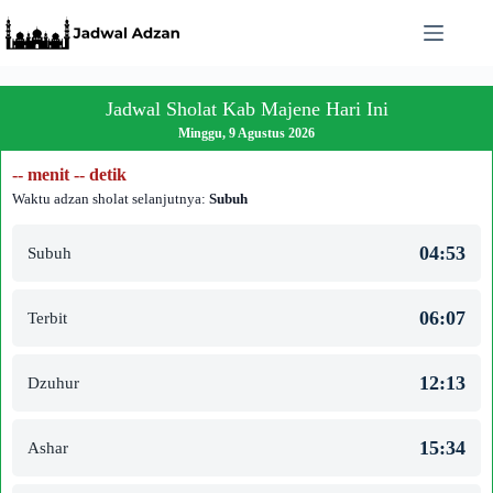
Skip
to
content
Jadwal Sholat Kab Majene Hari Ini
Minggu, 9 Agustus 2026
-- menit -- detik
Waktu adzan sholat selanjutnya:
Subuh
04:53
Subuh
06:07
Terbit
12:13
Dzuhur
15:34
Ashar