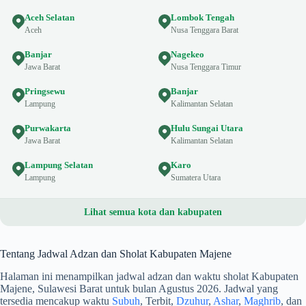
Aceh Selatan
Lombok Tengah
Aceh
Nusa Tenggara Barat
Banjar
Nagekeo
Jawa Barat
Nusa Tenggara Timur
Pringsewu
Banjar
Lampung
Kalimantan Selatan
Purwakarta
Hulu Sungai Utara
Jawa Barat
Kalimantan Selatan
Lampung Selatan
Karo
Lampung
Sumatera Utara
Lihat semua kota dan kabupaten
Tentang Jadwal Adzan dan Sholat Kabupaten Majene
Halaman ini menampilkan jadwal adzan dan waktu sholat Kabupaten
Majene, Sulawesi Barat untuk bulan Agustus 2026. Jadwal yang
tersedia mencakup waktu
Subuh
, Terbit,
Dzuhur
,
Ashar
,
Maghrib
, dan