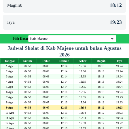
18:12
Maghrib
19:23
Isya
Pilih Kota:
Jadwal Sholat di Kab Majene untuk bulan Agustus
2026
Tanggal
Subuh
Terbit
Dzuhur
Ashar
Magrib
Isya
1 Agu
04:53
06:08
12:14
15:36
18:13
19:24
2 Agu
04:53
06:08
12:14
15:36
18:13
19:24
3 Agu
04:53
06:08
12:14
15:35
18:13
19:24
4 Agu
04:53
06:08
12:14
15:35
18:13
19:24
5 Agu
04:53
06:08
12:14
15:35
18:13
19:24
6 Agu
04:53
06:08
12:14
15:35
18:13
19:24
7 Agu
04:53
06:08
12:13
15:35
18:12
19:23
8 Agu
04:53
06:07
12:13
15:34
18:12
19:23
9 Agu
04:53
06:07
12:13
15:34
18:12
19:23
10 Agu
04:53
06:07
12:13
15:34
18:12
19:23
11 Agu
04:53
06:07
12:13
15:34
18:12
19:23
12 Agu
04:53
06:06
12:13
15:33
18:12
19:22
13 Agu
04:53
06:06
12:13
15:33
18:12
19:22