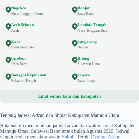
Nagekeo
Banjar
Nusa Tenggara Timur
Jawa Barat
Aceh Selatan
Lombok Tengah
Aceh
Nusa Tenggara Barat
Karo
Tangerang
Sumatera Utara
Banten
Cirebon
Bitung
Jawa Barat
Sulawesi Utara
Banggai Kepulauan
Jepara
Sulawesi Tengah
Jawa Tengah
Lihat semua kota dan kabupaten
Tentang Jadwal Adzan dan Sholat Kabupaten Mamuju Utara
Halaman ini menampilkan jadwal adzan dan waktu sholat Kabupaten
Mamuju Utara, Sulawesi Barat untuk bulan Agustus 2026. Jadwal
yang tersedia mencakup waktu
Subuh
, Terbit,
Dzuhur
,
Ashar
,