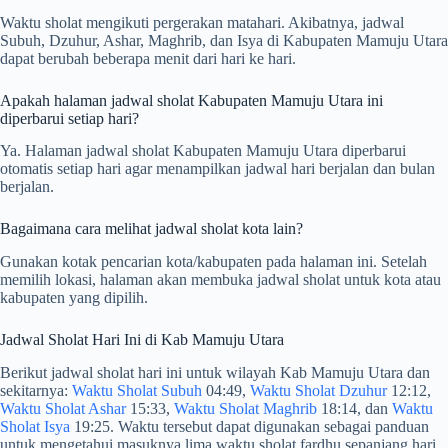
Waktu sholat mengikuti pergerakan matahari. Akibatnya, jadwal
Subuh, Dzuhur, Ashar, Maghrib, dan Isya di Kabupaten Mamuju Utara
dapat berubah beberapa menit dari hari ke hari.
Apakah halaman jadwal sholat Kabupaten Mamuju Utara ini
diperbarui setiap hari?
Ya. Halaman jadwal sholat Kabupaten Mamuju Utara diperbarui
otomatis setiap hari agar menampilkan jadwal hari berjalan dan bulan
berjalan.
Bagaimana cara melihat jadwal sholat kota lain?
Gunakan kotak pencarian kota/kabupaten pada halaman ini. Setelah
memilih lokasi, halaman akan membuka jadwal sholat untuk kota atau
kabupaten yang dipilih.
Jadwal Sholat Hari Ini di Kab Mamuju Utara
Berikut jadwal sholat hari ini untuk wilayah Kab Mamuju Utara dan
sekitarnya:
Waktu Sholat Subuh
04:49,
Waktu Sholat Dzuhur
12:12,
Waktu Sholat Ashar
15:33,
Waktu Sholat Maghrib
18:14, dan
Waktu
Sholat Isya
19:25. Waktu tersebut dapat digunakan sebagai panduan
untuk mengetahui masuknya lima waktu sholat fardhu sepanjang hari.