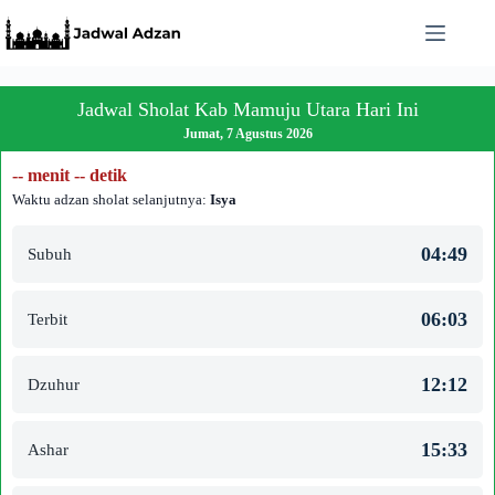
Skip
to
content
Jadwal Sholat Kab Mamuju Utara Hari Ini
Jumat, 7 Agustus 2026
-- menit -- detik
Waktu adzan sholat selanjutnya:
Isya
04:49
Subuh
06:03
Terbit
12:12
Dzuhur
15:33
Ashar