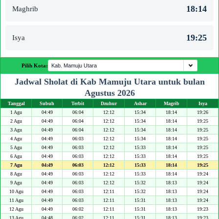
18:14
Maghrib
19:25
Isya
Pilih Kota:
Jadwal Sholat di Kab Mamuju Utara untuk bulan
Agustus 2026
Tanggal
Subuh
Terbit
Dzuhur
Ashar
Magrib
Isya
1 Agu
04:49
06:04
12:12
15:34
18:14
19:26
2 Agu
04:49
06:04
12:12
15:34
18:14
19:25
3 Agu
04:49
06:04
12:12
15:34
18:14
19:25
4 Agu
04:49
06:03
12:12
15:34
18:14
19:25
5 Agu
04:49
06:03
12:12
15:33
18:14
19:25
6 Agu
04:49
06:03
12:12
15:33
18:14
19:25
7 Agu
04:49
06:03
12:12
15:33
18:14
19:25
8 Agu
04:49
06:03
12:12
15:33
18:14
19:24
9 Agu
04:49
06:03
12:12
15:32
18:13
19:24
10 Agu
04:49
06:03
12:11
15:32
18:13
19:24
11 Agu
04:49
06:03
12:11
15:31
18:13
19:24
12 Agu
04:49
06:02
12:11
15:31
18:13
19:23
13 Agu
04:48
06:02
12:11
15:31
18:13
19:23