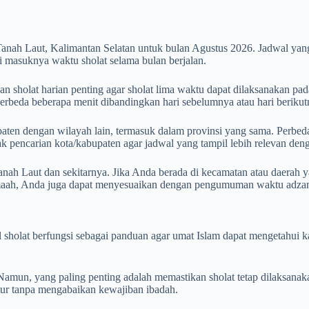
anah Laut, Kalimantan Selatan untuk bulan Agustus 2026. Jadwal ya
 masuknya waktu sholat selama bulan berjalan.
 sholat harian penting agar sholat lima waktu dapat dilaksanakan pada
 berbeda beberapa menit dibandingkan hari sebelumnya atau hari berikut
aten dengan wilayah lain, termasuk dalam provinsi yang sama. Perbedaan
otak pencarian kota/kabupaten agar jadwal yang tampil lebih relevan de
nah Laut dan sekitarnya. Jika Anda berada di kecamatan atau daerah y
amaah, Anda juga dapat menyesuaikan dengan pengumuman waktu adzan 
wal sholat berfungsi sebagai panduan agar umat Islam dapat mengetahu
mun, yang paling penting adalah memastikan sholat tetap dilaksanak
iatur tanpa mengabaikan kewajiban ibadah.