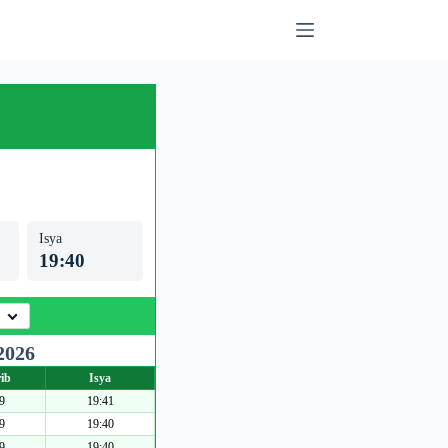
Isya
19:40
2026
ib
Isya
9
19:41
9
19:40
9
19:40