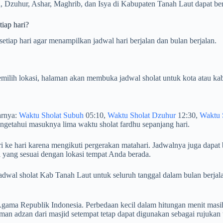
 Dzuhur, Ashar, Maghrib, dan Isya di Kabupaten Tanah Laut dapat beru
iap hari?
tiap hari agar menampilkan jadwal hari berjalan dan bulan berjalan.
milih lokasi, halaman akan membuka jadwal sholat untuk kota atau kab
arnya:
Waktu Sholat Subuh
05:10,
Waktu Sholat Dzuhur
12:30,
Waktu 
getahui masuknya lima waktu sholat fardhu sepanjang hari.
i ke hari karena mengikuti pergerakan matahari. Jadwalnya juga dapat 
 yang sesuai dengan lokasi tempat Anda berada.
an jadwal sholat Kab Tanah Laut untuk seluruh tanggal dalam bulan b
ama Republik Indonesia. Perbedaan kecil dalam hitungan menit masih
an adzan dari masjid setempat tetap dapat digunakan sebagai rujukan