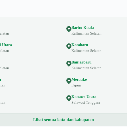
Barito Kuala
elatan
Kalimantan Selatan
i Utara
Kotabaru
elatan
Kalimantan Selatan
Banjarbaru
elatan
Kalimantan Selatan
m
Merauke
atan
Papua
Konawe Utara
atan
Sulawesi Tenggara
Lihat semua kota dan kabupaten