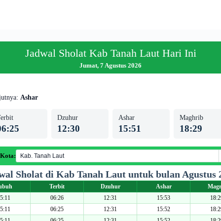
Jadwal Sholat Kab Tanah Laut Hari Ini
Jumat, 7 Agustus 2026
jutnya:
Ashar
erbit
Dzuhur
Ashar
Maghrib
06:25
12:30
15:51
18:29
 Kota:
wal Sholat di Kab Tanah Laut untuk bulan Agustus 
ubuh
Terbit
Dzuhur
Ashar
Magr
5:11
06:26
12:31
15:53
18:2
5:11
06:25
12:31
15:52
18:2
5:11
06:25
12:31
15:52
18:2