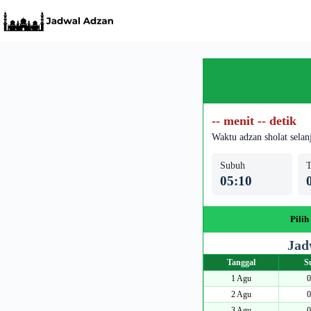
Skip
to
content
-- menit -- detik
Waktu adzan sholat selan
Subuh
T
05:10
Pilih
Jad
Tanggal
S
1 Agu
0
2 Agu
0
3 Agu
0