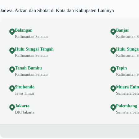
Jadwal Adzan dan Sholat di Kota dan Kabupaten Lainnya
Balangan
Banjar
Kalimantan Selatan
Kalimantan S
Hulu Sungai Tengah
Hulu Sunga
Kalimantan Selatan
Kalimantan S
Tanah Bumbu
Tapin
Kalimantan Selatan
Kalimantan S
Situbondo
Muara Eni
Jawa Timur
Sumatera Sel
Jakarta
Palembang
DKI Jakarta
Sumatera Sel