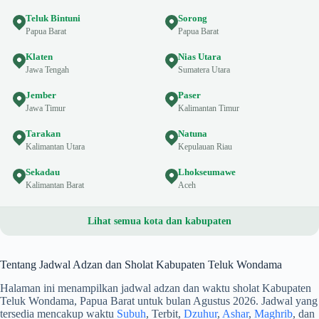
Teluk Bintuni
Sorong
Papua Barat
Papua Barat
Klaten
Nias Utara
Jawa Tengah
Sumatera Utara
Jember
Paser
Jawa Timur
Kalimantan Timur
Tarakan
Natuna
Kalimantan Utara
Kepulauan Riau
Sekadau
Lhokseumawe
Kalimantan Barat
Aceh
Lihat semua kota dan kabupaten
Tentang Jadwal Adzan dan Sholat Kabupaten Teluk Wondama
Halaman ini menampilkan jadwal adzan dan waktu sholat Kabupaten
Teluk Wondama, Papua Barat untuk bulan Agustus 2026. Jadwal yang
tersedia mencakup waktu
Subuh
, Terbit,
Dzuhur
,
Ashar
,
Maghrib
, dan