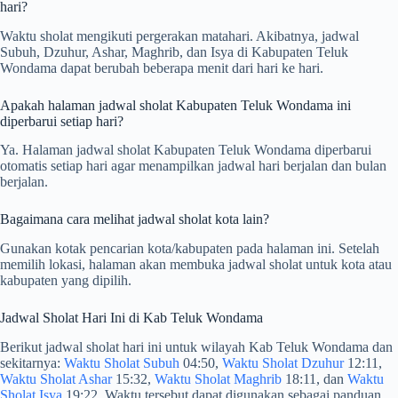
hari?
Waktu sholat mengikuti pergerakan matahari. Akibatnya, jadwal
Subuh, Dzuhur, Ashar, Maghrib, dan Isya di Kabupaten Teluk
Wondama dapat berubah beberapa menit dari hari ke hari.
Apakah halaman jadwal sholat Kabupaten Teluk Wondama ini
diperbarui setiap hari?
Ya. Halaman jadwal sholat Kabupaten Teluk Wondama diperbarui
otomatis setiap hari agar menampilkan jadwal hari berjalan dan bulan
berjalan.
Bagaimana cara melihat jadwal sholat kota lain?
Gunakan kotak pencarian kota/kabupaten pada halaman ini. Setelah
memilih lokasi, halaman akan membuka jadwal sholat untuk kota atau
kabupaten yang dipilih.
Jadwal Sholat Hari Ini di Kab Teluk Wondama
Berikut jadwal sholat hari ini untuk wilayah Kab Teluk Wondama dan
sekitarnya:
Waktu Sholat Subuh
04:50,
Waktu Sholat Dzuhur
12:11,
Waktu Sholat Ashar
15:32,
Waktu Sholat Maghrib
18:11, dan
Waktu
Sholat Isya
19:22. Waktu tersebut dapat digunakan sebagai panduan