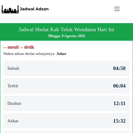
Skip
to
content
Jadwal Sholat Kab Teluk Wondama Hari Ini
Minggu, 9 Agustus 2026
-- menit -- detik
Waktu adzan sholat selanjutnya:
Ashar
04:50
Subuh
06:04
Terbit
12:11
Dzuhur
15:32
Ashar