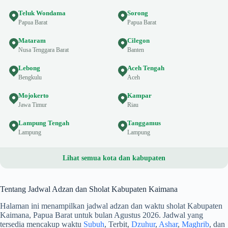
Teluk Wondama
Sorong
Papua Barat
Papua Barat
Mataram
Cilegon
Nusa Tenggara Barat
Banten
Lebong
Aceh Tengah
Bengkulu
Aceh
Mojokerto
Kampar
Jawa Timur
Riau
Lampung Tengah
Tanggamus
Lampung
Lampung
Lihat semua kota dan kabupaten
Tentang Jadwal Adzan dan Sholat Kabupaten Kaimana
Halaman ini menampilkan jadwal adzan dan waktu sholat Kabupaten
Kaimana, Papua Barat untuk bulan Agustus 2026. Jadwal yang
tersedia mencakup waktu
Subuh
, Terbit,
Dzuhur
,
Ashar
,
Maghrib
, dan