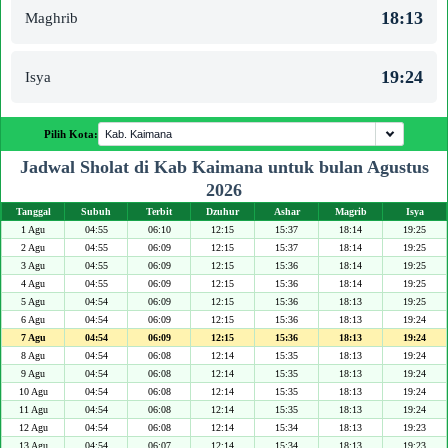
18:13
Maghrib
19:24
Isya
Pilih Kota:
Jadwal Sholat di Kab Kaimana untuk bulan Agustus
2026
Tanggal
Subuh
Terbit
Dzuhur
Ashar
Magrib
Isya
1 Agu
04:55
06:10
12:15
15:37
18:14
19:25
2 Agu
04:55
06:09
12:15
15:37
18:14
19:25
3 Agu
04:55
06:09
12:15
15:36
18:14
19:25
4 Agu
04:55
06:09
12:15
15:36
18:14
19:25
5 Agu
04:54
06:09
12:15
15:36
18:13
19:25
6 Agu
04:54
06:09
12:15
15:36
18:13
19:24
7 Agu
04:54
06:09
12:15
15:36
18:13
19:24
8 Agu
04:54
06:08
12:14
15:35
18:13
19:24
9 Agu
04:54
06:08
12:14
15:35
18:13
19:24
10 Agu
04:54
06:08
12:14
15:35
18:13
19:24
11 Agu
04:54
06:08
12:14
15:35
18:13
19:24
12 Agu
04:54
06:08
12:14
15:34
18:13
19:23
13 Agu
04:54
06:07
12:14
15:34
18:13
19:23