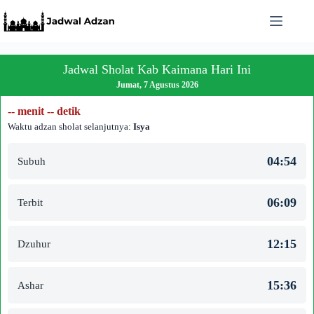
Skip
to
content
Jadwal Sholat Kab Kaimana Hari Ini
Jumat, 7 Agustus 2026
-- menit -- detik
Waktu adzan sholat selanjutnya:
Isya
04:54
Subuh
06:09
Terbit
12:15
Dzuhur
15:36
Ashar