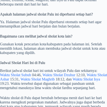
beberapa menit dari hari ke hari.
Apakah halaman jadwal sholat Palu ini diperbarui setiap hari?
Ya. Halaman jadwal sholat Palu diperbarui otomatis setiap hari agar
menampilkan jadwal hari berjalan dan bulan berjalan.
Bagaimana cara melihat jadwal sholat kota lain?
Gunakan kotak pencarian kota/kabupaten pada halaman ini. Setelah
memilih lokasi, halaman akan membuka jadwal sholat untuk kota atau
kabupaten yang dipilih.
Jadwal Sholat Hari Ini di Palu
Berikut jadwal sholat hari ini untuk wilayah Palu dan sekitarnya:
Waktu Sholat Subuh
04:46,
Waktu Sholat Dzuhur
12:10,
Waktu Sholat
Ashar
15:31,
Waktu Sholat Maghrib
18:12, dan
Waktu Sholat Isya
19:23. Waktu tersebut dapat digunakan sebagai panduan untuk
mengetahui masuknya lima waktu sholat fardhu sepanjang hari.
Waktu sholat di Palu dapat berubah beberapa menit dari hari ke hari
karena mengikuti pergerakan matahari. Jadwalnya juga dapat berbeda
dari kota atau kabupaten lain, termasuk wilayah yang masih berada