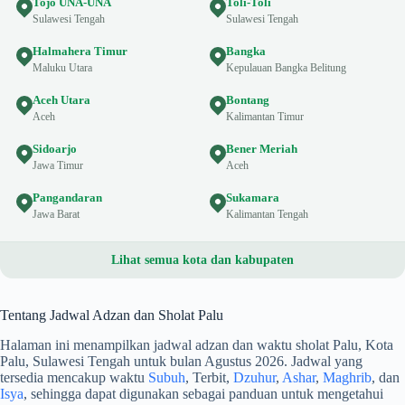
Tojo UNA-UNA
Toli-Toli
Sulawesi Tengah
Sulawesi Tengah
Halmahera Timur
Bangka
Maluku Utara
Kepulauan Bangka Belitung
Aceh Utara
Bontang
Aceh
Kalimantan Timur
Sidoarjo
Bener Meriah
Jawa Timur
Aceh
Pangandaran
Sukamara
Jawa Barat
Kalimantan Tengah
Lihat semua kota dan kabupaten
Tentang Jadwal Adzan dan Sholat Palu
Halaman ini menampilkan jadwal adzan dan waktu sholat Palu, Kota
Palu, Sulawesi Tengah untuk bulan Agustus 2026. Jadwal yang
tersedia mencakup waktu
Subuh
, Terbit,
Dzuhur
,
Ashar
,
Maghrib
, dan
Isya
, sehingga dapat digunakan sebagai panduan untuk mengetahui