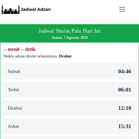
Skip
to
content
Jadwal Sholat Palu Hari Ini
Jumat, 7 Agustus 2026
-- menit -- detik
Waktu adzan sholat selanjutnya:
Dzuhur
04:46
Subuh
06:01
Terbit
12:10
Dzuhur
15:31
Ashar