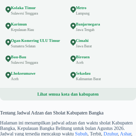
Kolaka Timur
Metro
Sulawesi Tenggara
Lampung
Karimun
Banjarnegara
Kepulauan Riau
Jawa Tengah
Ogan Komering ULU Timur
Cimahi
Sumatera Selatan
Jawa Barat
Bau-Bau
Bireuen
Sulawesi Tenggara
Aceh
Lhokseumawe
Sekadau
Aceh
Kalimantan Barat
Lihat semua kota dan kabupaten
Tentang Jadwal Adzan dan Sholat Kabupaten Bangka
Halaman ini menampilkan jadwal adzan dan waktu sholat Kabupaten
Bangka, Kepulauan Bangka Belitung untuk bulan Agustus 2026.
Jadwal yang tersedia mencakup waktu
Subuh
, Terbit,
Dzuhur
,
Ashar
,