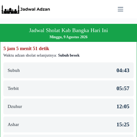
Skip
to
content
Jadwal Sholat Kab Bangka Hari Ini
Minggu, 9 Agustus 2026
5 jam 5 menit 50 detik
Waktu adzan sholat selanjutnya:
Subuh besok
04:43
Subuh
05:57
Terbit
12:05
Dzuhur
15:25
Ashar