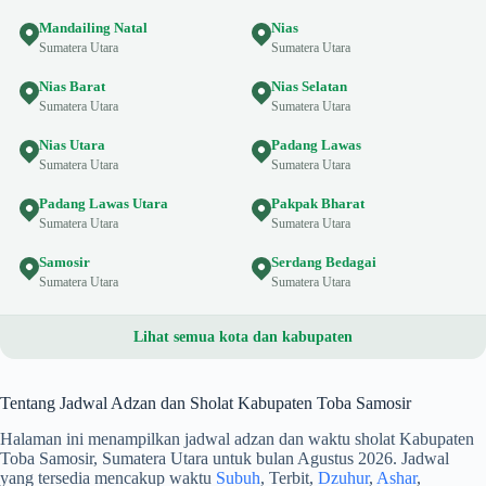
Mandailing Natal
Nias
Sumatera Utara
Sumatera Utara
Nias Barat
Nias Selatan
Sumatera Utara
Sumatera Utara
Nias Utara
Padang Lawas
Sumatera Utara
Sumatera Utara
Padang Lawas Utara
Pakpak Bharat
Sumatera Utara
Sumatera Utara
Samosir
Serdang Bedagai
Sumatera Utara
Sumatera Utara
Lihat semua kota dan kabupaten
Tentang Jadwal Adzan dan Sholat Kabupaten Toba Samosir
Halaman ini menampilkan jadwal adzan dan waktu sholat Kabupaten
Toba Samosir, Sumatera Utara untuk bulan Agustus 2026. Jadwal
yang tersedia mencakup waktu
Subuh
, Terbit,
Dzuhur
,
Ashar
,