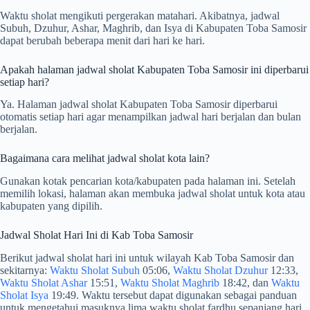
Waktu sholat mengikuti pergerakan matahari. Akibatnya, jadwal
Subuh, Dzuhur, Ashar, Maghrib, dan Isya di Kabupaten Toba Samosir
dapat berubah beberapa menit dari hari ke hari.
Apakah halaman jadwal sholat Kabupaten Toba Samosir ini diperbarui
setiap hari?
Ya. Halaman jadwal sholat Kabupaten Toba Samosir diperbarui
otomatis setiap hari agar menampilkan jadwal hari berjalan dan bulan
berjalan.
Bagaimana cara melihat jadwal sholat kota lain?
Gunakan kotak pencarian kota/kabupaten pada halaman ini. Setelah
memilih lokasi, halaman akan membuka jadwal sholat untuk kota atau
kabupaten yang dipilih.
Jadwal Sholat Hari Ini di Kab Toba Samosir
Berikut jadwal sholat hari ini untuk wilayah Kab Toba Samosir dan
sekitarnya:
Waktu Sholat Subuh
05:06,
Waktu Sholat Dzuhur
12:33,
Waktu Sholat Ashar
15:51,
Waktu Sholat Maghrib
18:42, dan
Waktu
Sholat Isya
19:49. Waktu tersebut dapat digunakan sebagai panduan
untuk mengetahui masuknya lima waktu sholat fardhu sepanjang hari.