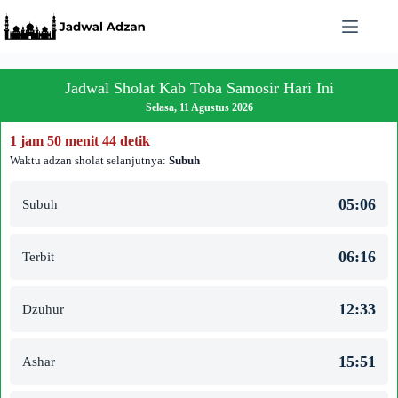
Skip
to
content
Jadwal Sholat Kab Toba Samosir Hari Ini
Selasa, 11 Agustus 2026
1 jam 50 menit 44 detik
Waktu adzan sholat selanjutnya:
Subuh
05:06
Subuh
06:16
Terbit
12:33
Dzuhur
15:51
Ashar