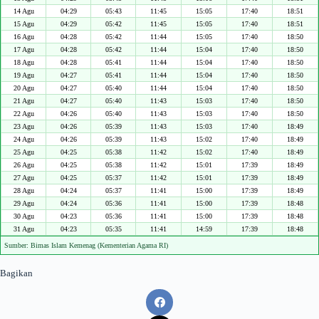
14 Agu
04:29
05:43
11:45
15:05
17:40
18:51
15 Agu
04:29
05:42
11:45
15:05
17:40
18:51
16 Agu
04:28
05:42
11:44
15:05
17:40
18:50
17 Agu
04:28
05:42
11:44
15:04
17:40
18:50
18 Agu
04:28
05:41
11:44
15:04
17:40
18:50
19 Agu
04:27
05:41
11:44
15:04
17:40
18:50
20 Agu
04:27
05:40
11:44
15:04
17:40
18:50
21 Agu
04:27
05:40
11:43
15:03
17:40
18:50
22 Agu
04:26
05:40
11:43
15:03
17:40
18:50
23 Agu
04:26
05:39
11:43
15:03
17:40
18:49
24 Agu
04:26
05:39
11:43
15:02
17:40
18:49
25 Agu
04:25
05:38
11:42
15:02
17:40
18:49
26 Agu
04:25
05:38
11:42
15:01
17:39
18:49
27 Agu
04:25
05:37
11:42
15:01
17:39
18:49
28 Agu
04:24
05:37
11:41
15:00
17:39
18:49
29 Agu
04:24
05:36
11:41
15:00
17:39
18:48
30 Agu
04:23
05:36
11:41
15:00
17:39
18:48
31 Agu
04:23
05:35
11:41
14:59
17:39
18:48
Sumber: Bimas Islam Kemenag (Kementerian Agama RI)
Bagikan