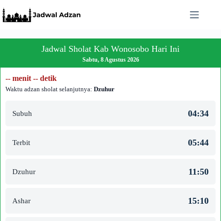
Skip
to
content
Jadwal Sholat Kab Wonosobo Hari Ini
Sabtu, 8 Agustus 2026
-- menit -- detik
Waktu adzan sholat selanjutnya:
Dzuhur
04:34
Subuh
05:44
Terbit
11:50
Dzuhur
15:10
Ashar