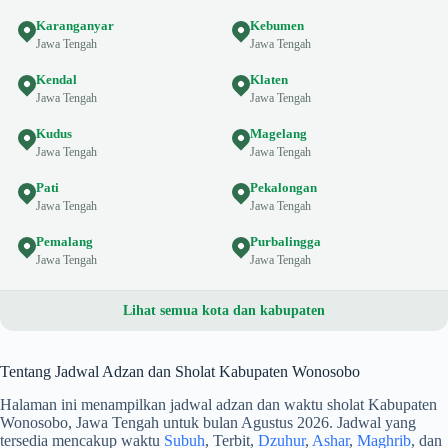
Karanganyar
Kebumen
Jawa Tengah
Jawa Tengah
Kendal
Klaten
Jawa Tengah
Jawa Tengah
Kudus
Magelang
Jawa Tengah
Jawa Tengah
Pati
Pekalongan
Jawa Tengah
Jawa Tengah
Pemalang
Purbalingga
Jawa Tengah
Jawa Tengah
Lihat semua kota dan kabupaten
Tentang Jadwal Adzan dan Sholat Kabupaten Wonosobo
Halaman ini menampilkan jadwal adzan dan waktu sholat Kabupaten
Wonosobo, Jawa Tengah untuk bulan Agustus 2026. Jadwal yang
tersedia mencakup waktu
Subuh
, Terbit,
Dzuhur
,
Ashar
,
Maghrib
, dan